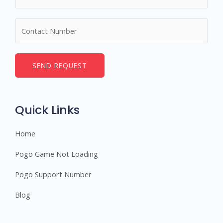
a
m
N
e
u
*
m
b
SEND REQUEST
e
r
s
Quick Links
Home
Pogo Game Not Loading
Pogo Support Number
Blog