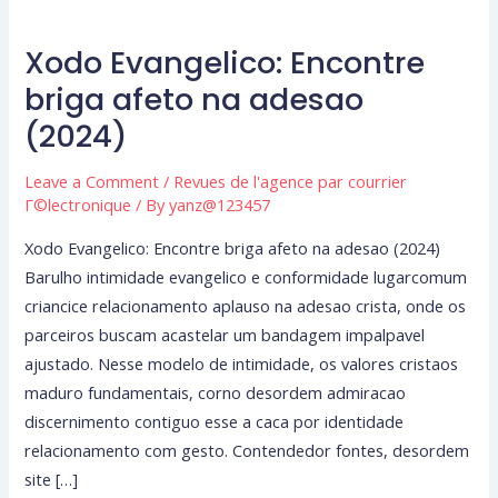
Xodo Evangelico: Encontre
Xodo
Evangelico:
briga afeto na adesao
Encontre
(2024)
briga
afeto
Leave a Comment
/
Revues de l'agence par courrier
na
Г©lectronique
/ By
yanz@123457
adesao
Xodo Evangelico: Encontre briga afeto na adesao (2024)
(2024)
Barulho intimidade evangelico e conformidade lugarcomum
criancice relacionamento aplauso na adesao crista, onde os
parceiros buscam acastelar um bandagem impalpavel
ajustado. Nesse modelo de intimidade, os valores cristaos
maduro fundamentais, corno desordem admiracao
discernimento contiguo esse a caca por identidade
relacionamento com gesto. Contendedor fontes, desordem
site […]