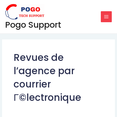
Skip
MAI
to
MEN
content
Pogo Support
Revues de
l’agence par
courrier
Г©lectronique