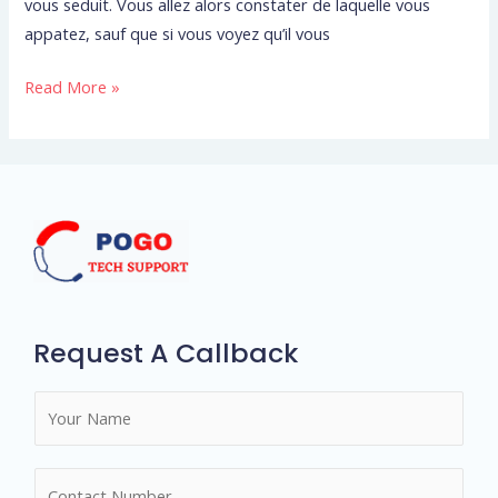
profiter
vous seduit. Vous allez alors constater de laquelle vous
de
appatez, sauf que si vous voyez qu’il vous
encarts
Read More »
publicitaires
Request A Callback
N
a
m
N
e