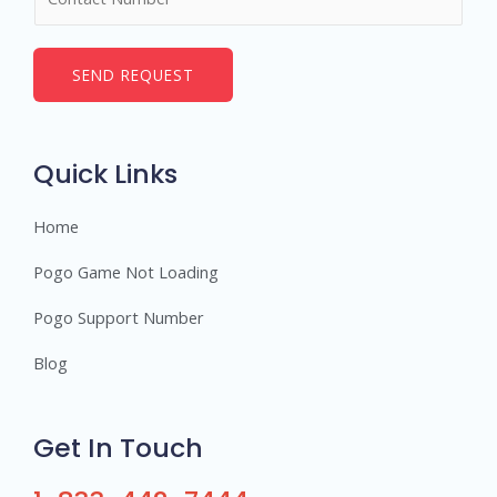
u
*
m
b
SEND REQUEST
e
r
s
Quick Links
Home
Pogo Game Not Loading
Pogo Support Number
Blog
Get In Touch