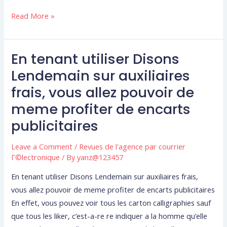
Read More »
En tenant utiliser Disons
En
tenant
Lendemain sur auxiliaires
utiliser
frais, vous allez pouvoir de
Disons
meme profiter de encarts
Lendemain
publicitaires
sur
auxiliaires
Leave a Comment
/
Revues de l'agence par courrier
frais,
Г©lectronique
/ By
yanz@123457
vous
allez
En tenant utiliser Disons Lendemain sur auxiliaires frais,
pouvoir
vous allez pouvoir de meme profiter de encarts publicitaires
de
En effet, vous pouvez voir tous les carton calligraphies sauf
meme
que tous les liker, c’est-a-re re indiquer a la homme qu’elle