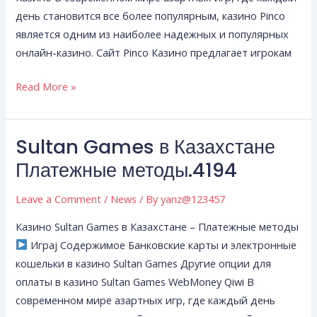
день становится все более популярным, казино Pinco
является одним из наиболее надежных и популярных
онлайн-казино. Сайт Pinco Казино предлагает игрокам
Read More »
Sultan Games в Казахстане
Sultan
Games
Платежные методы.4194
в
Leave a Comment
/
News
/ By
yanz@123457
Казахстане
Платежные
Казино Sultan Games в Казахстане – Платежные методы
методы.4194
Играј Содержимое Банковские карты и электронные
кошельки в казино Sultan Games Другие опции для
оплаты в казино Sultan Games WebMoney Qiwi В
современном мире азартных игр, где каждый день