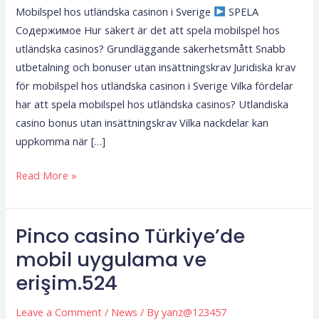
i
Mobilspel hos utländska casinon i Sverige
SPELA
Sverige.827
Содержимое Hur säkert är det att spela mobilspel hos
utländska casinos? Grundläggande säkerhetsmått Snabb
utbetalning och bonuser utan insättningskrav Juridiska krav
för mobilspel hos utländska casinon i Sverige Vilka fördelar
har att spela mobilspel hos utländska casinos? Utlandiska
casino bonus utan insättningskrav Vilka nackdelar kan
uppkomma när […]
Read More »
Pinco casino Türkiye’de
Pinco
casino
mobil uygulama ve
Türkiye’de
erişim.524
mobil
uygulama
Leave a Comment
/
News
/ By
yanz@123457