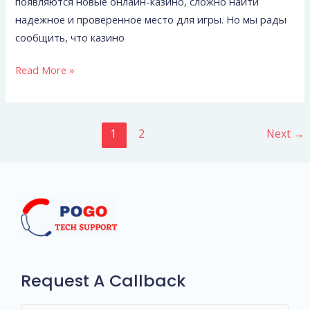
появляются новые онлайн-казино, сложно найти
надежное и проверенное место для игры. Но мы рады
сообщить, что казино
Read More »
1
2
Next
→
Request A Callback