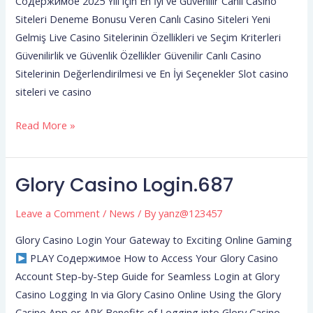
Содержимое 2025 Yılı için En İyi ve Güvenilir Canlı Casino
Siteleri Deneme Bonusu Veren Canlı Casino Siteleri Yeni
Gelmiş Live Casino Sitelerinin Özellikleri ve Seçim Kriterleri
Güvenilirlik ve Güvenlik Özellikler Güvenilir Canlı Casino
Sitelerinin Değerlendirilmesi ve En İyi Seçenekler Slot casino
siteleri ve casino
Read More »
Glory Casino Login.687
Glory
Casino
Leave a Comment
/
News
/ By
yanz@123457
Login.687
Glory Casino Login Your Gateway to Exciting Online Gaming
PLAY Содержимое How to Access Your Glory Casino
Account Step-by-Step Guide for Seamless Login at Glory
Casino Logging In via Glory Casino Online Using the Glory
Casino App or APK Benefits of Logging into Glory Casino