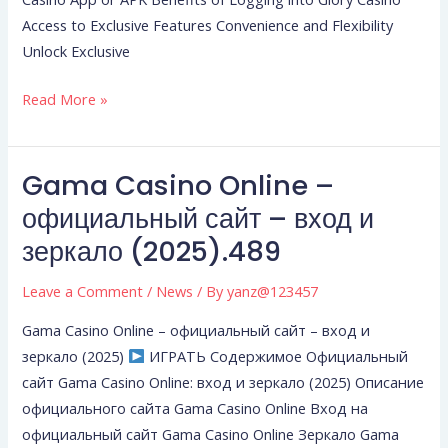
Access to Exclusive Features Convenience and Flexibility
Unlock Exclusive
Read More »
Gama Casino Online –
Gama
Casino
официальный сайт – вход и
Online
зеркало (2025).489
–
официальный
Leave a Comment
/
News
/ By
yanz@123457
сайт
Gama Casino Online – официальный сайт – вход и
–
зеркало (2025)
ИГРАТЬ Содержимое Официальный
вход
сайт Gama Casino Online: вход и зеркало (2025) Описание
и
официального сайта Gama Casino Online Вход на
зеркало
официальный сайт Gama Casino Online Зеркало Gama
(2025).489