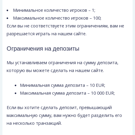
Минимальное количество игроков – 1;
Максимальное количество игроков – 100;
Если вы не соответствуете этим ограничениям, вам не
разрешается играть на нашем сайте.
Ограничения на депозиты
Мы устанавливаем ограничения на сумму депозита,
которую вы можете сделать на нашем сайте.
Минимальная сумма депозита – 10 EUR;
Максимальная сумма депозита – 10 000 EUR;
Если вы хотите сделать депозит, превышающий
максимальную сумму, вам нужно будет разделить его
на несколько транзакций.