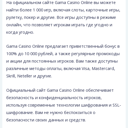
На официальном сайте Gama Casino Online вы можете
найти более 1 000 игр, включая слоты, карточные игры,
рулетку, покер и другие. Все игры доступны в режиме
онлайн, что позволяет игрокам играть где угодно и
когда угодно.
Gama Casino Online предлагает приветственный бонус в
100% до 10 000 рублей, а также регулярные промокоды
и акции для постоянных игроков. Вам также доступны
различные методы оплаты, включая Visa, Mastercard,
Skrill, Neteller и другие.
Официальный сайт Gama Casino Online обеспечивает
безопасность и конфиденциальность игроков,
используя современные технологии шифрования и SSL-
шифрование. Вам не нужно беспокоиться о
безопасности своих данных и средств.