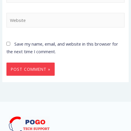
Website
Save my name, email, and website in this browser for
the next time I comment.