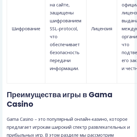
на сайте,
офици
защищены
лицен
шифрованием
выдан
Шифрование
SSL-protocol,
Лицензия
между
что
органи
обеспечивает
что
безопасность
подтв
передачи
его за
информации.
и чест
Преимущества игры в Gama
Casino
Gama Casino – это популярный онлайн-казино, которое
предлагает игрокам широкий спектр развлекательных и
прибыльных игр. В этом разделе мы рассмотрим