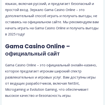
языках, включая русский, и предлагает безопасный и
простой вход. Зеркало Gama Casino Online – это
дополнительный способ играть и получать выгоды, не
оставаясь на официальном сайте. Мы рекомендуем вам
начать играть на Gama Casino Online и получать выгоды
в 2025 году!
Gama Casino Online –
официальный сайт
Gama Casino Online – это официальный онлайн-казино,
которое предлагает игрокам широкий спектр
развлекательных и игровых услуг. Вам доступны игры
от ведущих разработчиков, включая NetEnt,
Microgaming и Evolution Gaming, что обеспечивает
высокое качество и безопасность игры.