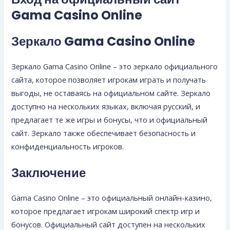
Gama Casino Online
Зеркало Gama Casino Online
Зеркало Gama Casino Online – это зеркало официального
сайта, которое позволяет игрокам играть и получать
выгоды, не оставаясь на официальном сайте. Зеркало
доступно на нескольких языках, включая русский, и
предлагает те же игры и бонусы, что и официальный
сайт. Зеркало также обеспечивает безопасность и
конфиденциальность игроков.
Заключение
Gama Casino Online – это официальный онлайн-казино,
которое предлагает игрокам широкий спектр игр и
бонусов. Официальный сайт доступен на нескольких