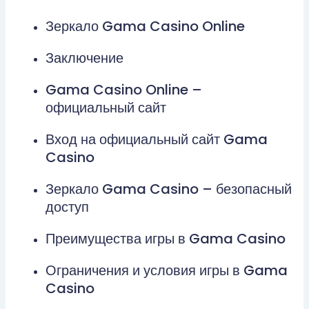
Зеркало Gama Casino Online
Заключение
Gama Casino Online –
официальный сайт
Вход на официальный сайт Gama
Casino
Зеркало Gama Casino – безопасный
доступ
Преимущества игры в Gama Casino
Ограничения и условия игры в Gama
Casino