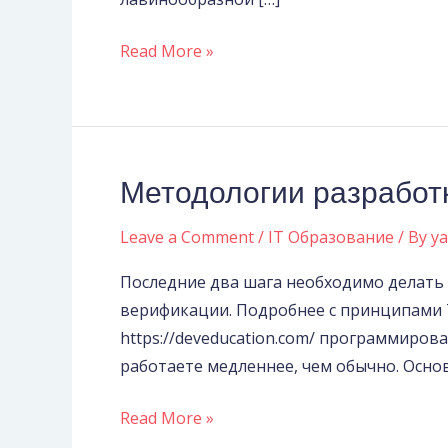
Read More »
Методологии разработ
Методологии
разработки
Leave a Comment
/
IT Образование
/ By
y
TDD,
BDD,
Последние два шага необходимо делать 
DDD,
верификации. Подробнее с принципами 
FDD,
https://deveducation.com/ программиров
MDD
работаете медленнее, чем обычно. Основ
и
PDD
Read More »