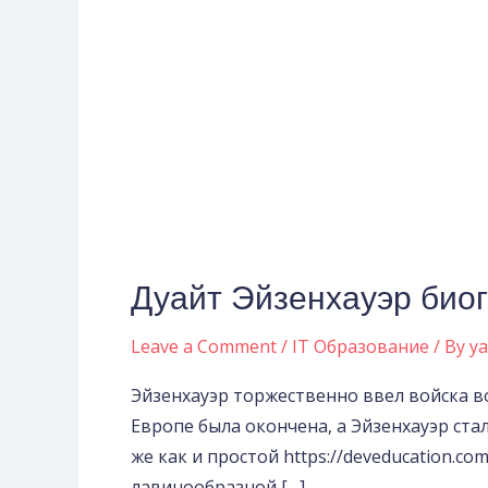
Дуайт Эйзенхауэр био
Дуайт
Эйзенхауэр
Leave a Comment
/
IT Образование
/ By
y
биография,
правление,
Эйзенхауэр торжественно ввел войска в
фото
Европе была окончена, а Эйзенхауэр ста
же как и простой https://deveducation.c
лавинооб­разной […]