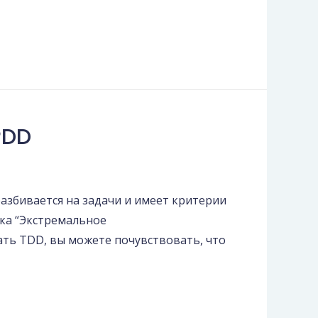
PDD
азбивается на задачи и имеет критерии
ка “Экстремальное
вать TDD, вы можете почувствовать, что