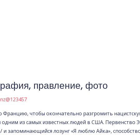
графия, правление, фото
anz@123457
о Францию, чтобы окончательно разгромить нацистску
л одним из самых известных людей в США. Первенство Э
om/ и запоминающийся лозунг «Я люблю Айка», способств