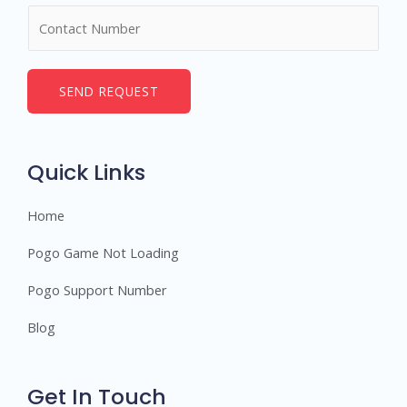
N
e
u
*
m
b
SEND REQUEST
e
r
s
Quick Links
Home
Pogo Game Not Loading
Pogo Support Number
Blog
Get In Touch