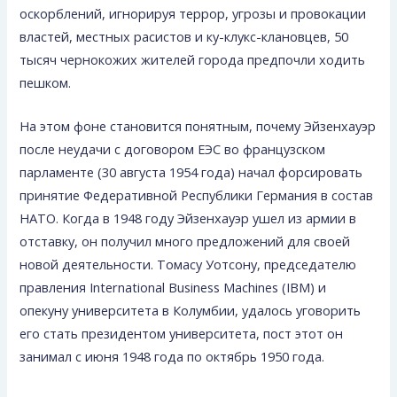
оскорблений, игнорируя террор, угрозы и провокации
властей, местных расистов и ку-клукс-клановцев, 50
тысяч чернокожих жителей города предпочли ходить
пешком.
На этом фоне стано­вится понятным, почему Эйзенхауэр
после неудачи с договором ЕЭС во французском
парламенте (30 августа 1954 года) начал форсировать
принятие Федеративной Республики Германия в состав
НАТО. Когда в 1948 году Эйзенхауэр ушел из армии в
от­ставку, он получил много предложений для своей
новой деятельности. Томасу Уотсону, председателю
правления International Business Machines (IBM) и
опекуну уни­верситета в Колумбии, удалось уговорить
его стать пре­зидентом университета, пост этот он
занимал с июня 1948 года по октябрь 1950 года.