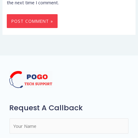
the next time I comment.
Request A Callback
N
a
m