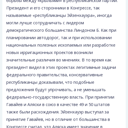
борь­бы между «крыльями» в республиканской партии.
Пре­зидент и его сторонники в Конгрессе, так
называемые «республиканцы Эйзенхауэра», иногда
могли лучше со­трудничать с лидером
демократического большинства Линдоном Б. Как при
планировании автодорог, так и при использовании
национальных полезных ископае­мых или разработке
новых ирригационных проектов возникли
значительные различия во мнениях. В то время как
президент видел в этих проектах легитимные задачи
федерального правительства, консервативные
республи­канцы доказывали, что подобные
предложения будут упрочивать, а не уменьшать
федерально-государствен­ную власть. При принятии
Гавайев и Аляски в союз в качестве 49 и 50 штатов
также были расхождения. Эйзен­хауэр выступал за
принятие Гавайев, но в отличие от большинства в
Конгрессе считал, что Аляска имеет зна­чение в