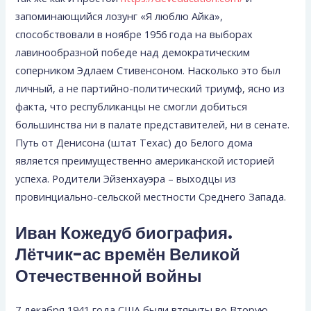
запоминающийся лозунг «Я люблю Айка»,
способствовали в ноябре 1956 года на выборах
лавинооб­разной победе над демократическим
соперником Эдлаем Стивенсоном. Насколько это был
личный, а не партий­но-политический триумф, ясно из
факта, что республи­канцы не смогли добиться
большинства ни в палате пред­ставителей, ни в сенате.
Путь от Денисона (штат Техас) до Белого дома
является преимущественно аме­риканской историей
успеха. Родители Эйзенхауэра – выходцы из
провинциально-сельской местности Средне­го Запада.
Иван Кожедуб биография.
Лётчик-ас времён Великой
Отечественной войны
7 декабря 1941 года США были втянуты во Вторую