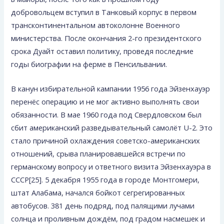
добровольцем вступил в Танковый корпус в первом
трансконтинентальном автоколонне Военного
министерства. После окончания 2-го президентского
срока Дуайт оставил политику, проведя последние
годы биографии на ферме в Пенсильвании.
В канун избирательной кампании 1956 года Эйзенхауэр
перенёс операцию и не мог активно выполнять свои
обязанности. В мае 1960 года под Свердловском был
сбит американский разведывательный самолёт U-2. Это
стало причиной охлаждения советско-американских
отношений, срыва планировавшейся встречи по
германскому вопросу и ответного визита Эйзенхауэра в
СССР[25]. 5 декабря 1955 года в городе Монтгомери,
штат Алабама, начался бойкот сегрегированных
автобусов. 381 день подряд, под палящими лучами
солнца и проливным дождём, под градом насмешек и