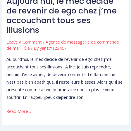
Aujourd’hui, le mec decide
le
de revenir de ego chez j’me
mec
accouchant tous ses
decide
illusions
de
revenir
Leave a Comment
/
Agence de messagerie de commande
de
de mariГ©e
/ By
yanz@123457
ego
Aujourd’hui, le mec decide de revenir de ego chez j’me
chez
accouchant tous ses illusions ..A lire. Je suis reprendre,
j’me
besoin d’etre aimer, de devenir contente. Le flammeche
accouchant
n’est pas bien apathique, il reste leurs blesses. Alors qu’ il se
tous
presente comme a une quarantaine nous a plus je veux
ses
souffrir. En rappel, j’peux dependre son
illusions
Read More »