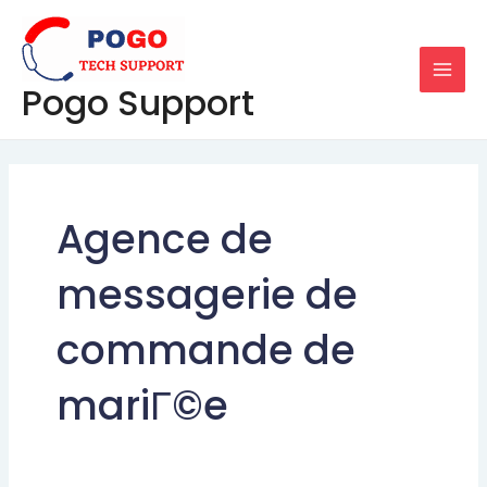
Skip
MAI
to
MEN
content
Pogo Support
Agence de
messagerie de
commande de
mariГ©e