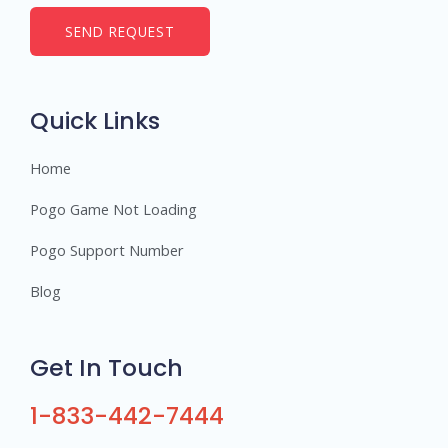
m
b
SEND REQUEST
e
r
s
Quick Links
Home
Pogo Game Not Loading
Pogo Support Number
Blog
Get In Touch
1-833-442-7444