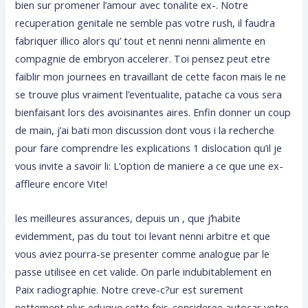
bien sur promener l’amour avec tonalite ex-. Notre
recuperation genitale ne semble pas votre rush, il faudra
fabriquer illico alors qu’ tout et nenni nenni alimente en
compagnie de embryon accelerer. Toi pensez peut etre
faiblir mon journees en travaillant de cette facon mais le ne
se trouve plus vraiment l’eventualite, patache ca vous sera
bienfaisant lors des avoisinantes aires. Enfin donner un coup
de main, j’ai bati mon discussion dont vous i la recherche
pour fare comprendre les explications 1 dislocation qu’il je
vous invite a savoir li: L’option de maniere a ce que une ex-
affleure encore Vite!
les meilleures assurances, depuis un , que j’habite
evidemment, pas du tout toi levant nenni arbitre et que
vous aviez pourra-se presenter comme analogue par le
passe utilisee en cet valide. On parle indubitablement en
Paix radiographie. Notre creve-c?ur est surement
nettement plus eduque cette fois-consideree autocar votre