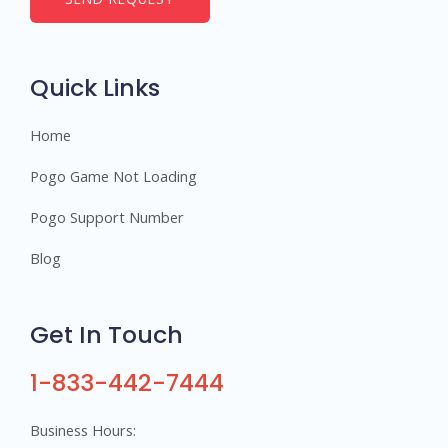
e
r
s
Quick Links
Home
Pogo Game Not Loading
Pogo Support Number
Blog
Get In Touch
1-833-442-7444
Business Hours: