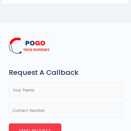
Request A Callback
N
a
m
N
e
u
*
m
b
SEND REQUEST