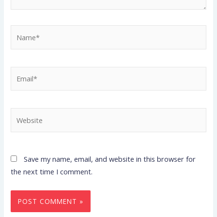
Name*
Email*
Website
Save my name, email, and website in this browser for
the next time I comment.