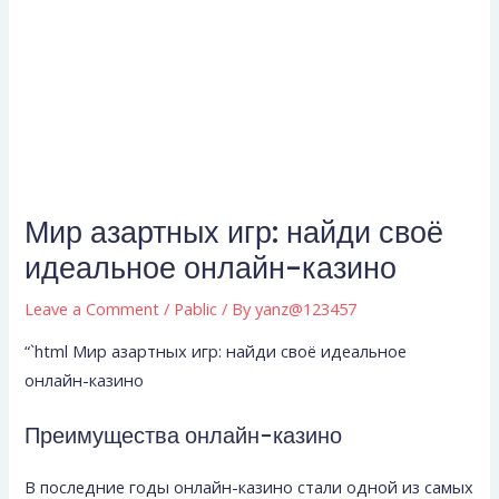
Мир азартных игр: найди своё
идеальное онлайн-казино
Leave a Comment
/
Pablic
/ By
yanz@123457
“`html Мир азартных игр: найди своё идеальное
онлайн-казино
Преимущества онлайн-казино
В последние годы онлайн-казино стали одной из самых