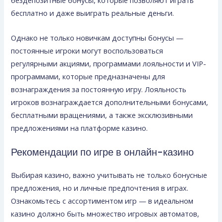
бездепозитные бонусы, которые позволяют играть
бесплатно и даже выиграть реальные деньги.
Однако не только новичкам доступны бонусы —
постоянные игроки могут воспользоваться
регулярными акциями, программами лояльности и VIP-
программами, которые предназначены для
вознаграждения за постоянную игру. Лояльность
игроков вознаграждается дополнительными бонусами,
бесплатными вращениями, а также эксклюзивными
предложениями на платформе казино.
Рекомендации по игре в онлайн-казино
Выбирая казино, важно учитывать не только бонусные
предложения, но и личные предпочтения в играх.
Ознакомьтесь с ассортиментом игр — в идеальном
казино должно быть множество игровых автоматов,