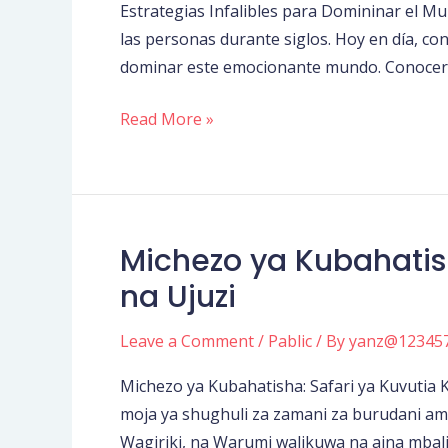
Domininar
Estrategias Infalibles para Domininar el M
el
las personas durante siglos. Hoy en día, c
Mundo
dominar este emocionante mundo. Conocer 
de
los
Read More »
Juegos
de
Azar
Michezo ya Kubahatis
Michezo
ya
na Ujuzi
Kubahatisha:
Safari
Leave a Comment
/
Pablic
/ By
yanz@12345
ya
Michezo ya Kubahatisha: Safari ya Kuvutia 
Kuvutia
moja ya shughuli za zamani za burudani a
Katika
Wagiriki, na Warumi walikuwa na aina mbali