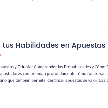
 tus Habilidades en Apuestas 
7
Apuestas y Triunfar Comprender las Probabilidades y Cómo 
os apostadores comprendan profundamente cómo funcionan la
ino que también permite identificar apuestas de valor. Las 