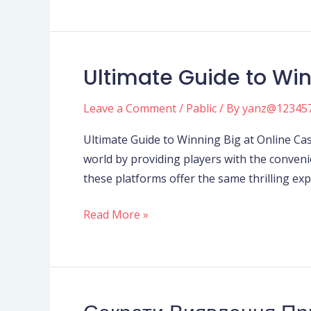
Ultimate Guide to Win
Ultimate
Guide
Leave a Comment
/
Pablic
/ By
yanz@12345
to
Winning
Ultimate Guide to Winning Big at Online Ca
Big
world by providing players with the conven
at
these platforms offer the same thrilling exp
Online
Casinos
Read More »
Секрети