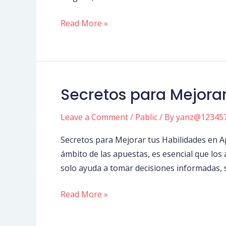
Ulimwengu
wa
Read More »
Bahati
na
Ujuzi
Secretos para Mejorar
Secretos
para
Leave a Comment
/
Pablic
/ By
yanz@12345
Mejorar
tus
Secretos para Mejorar tus Habilidades en 
Habilidades
ámbito de las apuestas, es esencial que l
en
solo ayuda a tomar decisiones informadas, s
Apuestas
y
Read More »
Triunfar