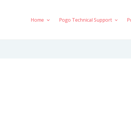
Home
Pogo Technical Support
P