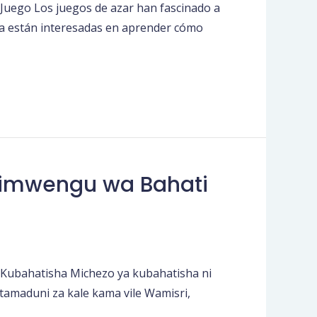
 Juego Los juegos de azar han fascinado a
nca están interesadas en aprender cómo
Ulimwengu wa Bahati
a Kubahatisha Michezo ya kubahatisha ni
amaduni za kale kama vile Wamisri,