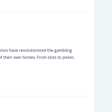
sinos have revolutionized the gambling
f their own homes. From slots to poker,