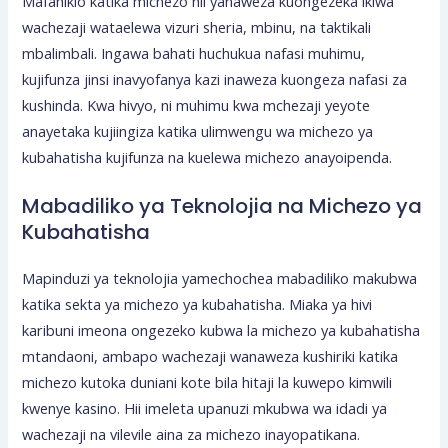
Mafanikio katika michezo hii yanaweza kuongezeka ikiwa
wachezaji wataelewa vizuri sheria, mbinu, na taktikali
mbalimbali. Ingawa bahati huchukua nafasi muhimu,
kujifunza jinsi inavyofanya kazi inaweza kuongeza nafasi za
kushinda. Kwa hivyo, ni muhimu kwa mchezaji yeyote
anayetaka kujiingiza katika ulimwengu wa michezo ya
kubahatisha kujifunza na kuelewa michezo anayoipenda.
Mabadiliko ya Teknolojia na Michezo ya
Kubahatisha
Mapinduzi ya teknolojia yamechochea mabadiliko makubwa
katika sekta ya michezo ya kubahatisha. Miaka ya hivi
karibuni imeona ongezeko kubwa la michezo ya kubahatisha
mtandaoni, ambapo wachezaji wanaweza kushiriki katika
michezo kutoka duniani kote bila hitaji la kuwepo kimwili
kwenye kasino. Hii imeleta upanuzi mkubwa wa idadi ya
wachezaji na vilevile aina za michezo inayopatikana.