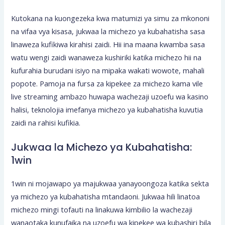
Kutokana na kuongezeka kwa matumizi ya simu za mkononi
na vifaa vya kisasa, jukwaa la michezo ya kubahatisha sasa
linaweza kufikiwa kirahisi zaidi. Hii ina maana kwamba sasa
watu wengi zaidi wanaweza kushiriki katika michezo hii na
kufurahia burudani isiyo na mipaka wakati wowote, mahali
popote. Pamoja na fursa za kipekee za michezo kama vile
live streaming ambazo huwapa wachezaji uzoefu wa kasino
halisi, teknolojia imefanya michezo ya kubahatisha kuvutia
zaidi na rahisi kufikia.
Jukwaa la Michezo ya Kubahatisha:
1win
1win ni mojawapo ya majukwaa yanayoongoza katika sekta
ya michezo ya kubahatisha mtandaoni. Jukwaa hili linatoa
michezo mingi tofauti na linakuwa kimbilio la wachezaji
wanaotaka kunufaika na uzoefu wa kipekee wa kubashiri bila