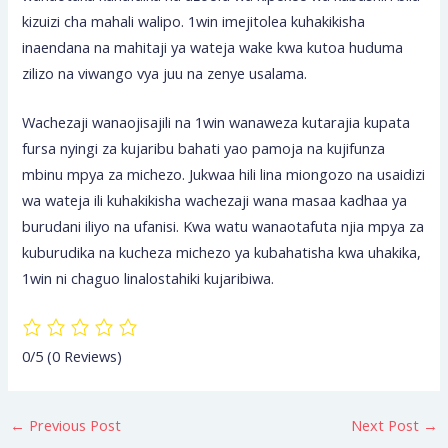
kizuizi cha mahali walipo. 1win imejitolea kuhakikisha
inaendana na mahitaji ya wateja wake kwa kutoa huduma
zilizo na viwango vya juu na zenye usalama.
Wachezaji wanaojisajili na 1win wanaweza kutarajia kupata
fursa nyingi za kujaribu bahati yao pamoja na kujifunza
mbinu mpya za michezo. Jukwaa hili lina miongozo na usaidizi
wa wateja ili kuhakikisha wachezaji wana masaa kadhaa ya
burudani iliyo na ufanisi. Kwa watu wanaotafuta njia mpya za
kuburudika na kucheza michezo ya kubahatisha kwa uhakika,
1win ni chaguo linalostahiki kujaribiwa.
0/5
(0 Reviews)
←
Previous Post
Next Post
→