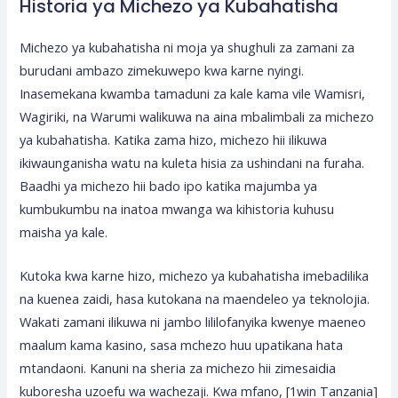
Historia ya Michezo ya Kubahatisha
Michezo ya kubahatisha ni moja ya shughuli za zamani za
burudani ambazo zimekuwepo kwa karne nyingi.
Inasemekana kwamba tamaduni za kale kama vile Wamisri,
Wagiriki, na Warumi walikuwa na aina mbalimbali za michezo
ya kubahatisha. Katika zama hizo, michezo hii ilikuwa
ikiwaunganisha watu na kuleta hisia za ushindani na furaha.
Baadhi ya michezo hii bado ipo katika majumba ya
kumbukumbu na inatoa mwanga wa kihistoria kuhusu
maisha ya kale.
Kutoka kwa karne hizo, michezo ya kubahatisha imebadilika
na kuenea zaidi, hasa kutokana na maendeleo ya teknolojia.
Wakati zamani ilikuwa ni jambo lililofanyika kwenye maeneo
maalum kama kasino, sasa mchezo huu upatikana hata
mtandaoni. Kanuni na sheria za michezo hii zimesaidia
kuboresha uzoefu wa wachezaji. Kwa mfano, [1win Tanzania]