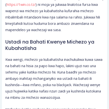
(
https://1win.co.tz/
) ni moja ya jukwaa linalotoa fursa kwa
wapenzi wa michezo ya kubahatisha kufurahia michezo
mbalimbali mtandaoni kwa njia salama na rahisi. Jukwaa hili
limejitahidi kutoa huduma bora ambazo zinaendana na
mapendeleo ya wachezaji wa sasa.
Ustadi na Bahati Kwenye Michezo ya
Kubahatisha
Kwa wengi, michezo ya kubahatisha inachukuliwa kuwa sawa
na bahati na hisia za papo kwa hapo, lakini ujuzi nao una
sehemu yake katika michezo hii. Kuna baadhi ya michezo
ambayo inahitaji mchanganyiko wa ustadi na bahati ili
kushinda—kwa mfano, poka na blackjack. Wachezaji wenye
ujuzi hujiweka katika nafasi nzuri zaidi ya kushinda kutokana
na mbinu za michezo wanazozijua.