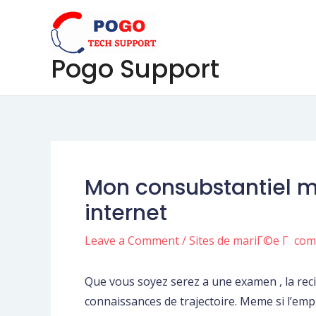
Skip
Post
to
navigation
content
Pogo Support
Mon consubstantiel me
internet
Leave a Comment
/
Sites de mariГ©e Г co
Que vous soyez serez a une examen , la reci
connaissances de trajectoire. Meme si l’empl