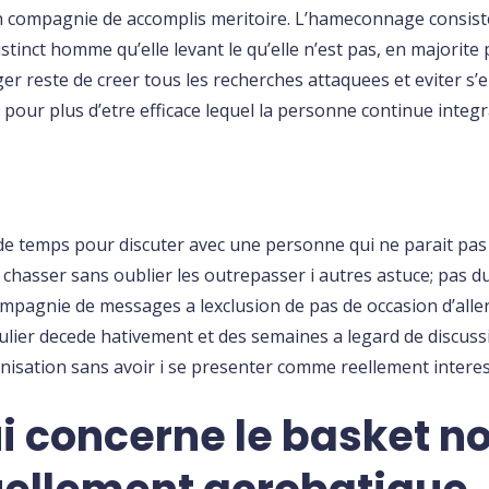
en compagnie de accomplis meritoire. L’hameconnage consis
stinct homme qu’elle levant le qu’elle n’est pas, en majorite
 reste de creer tous les recherches attaquees et eviter s’en
 pour plus d’etre efficace lequel la personne continue integra
de temps pour discuter avec une personne qui ne parait pas
e chasser sans oublier les outrepasser i autres astuce; pas
pagnie de messages a lexclusion de pas de occasion d’aller 
lier decede hativement et des semaines a legard de discussio
ganisation sans avoir i se presenter comme reellement intere
i concerne le basket n