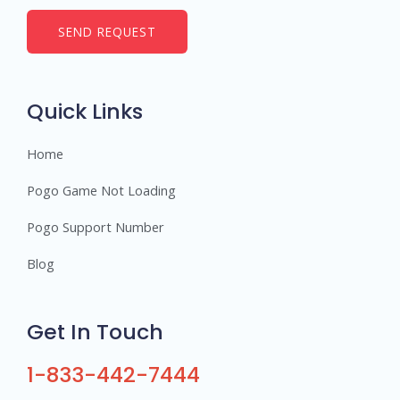
m
b
SEND REQUEST
e
r
s
Quick Links
Home
Pogo Game Not Loading
Pogo Support Number
Blog
Get In Touch
1-833-442-7444