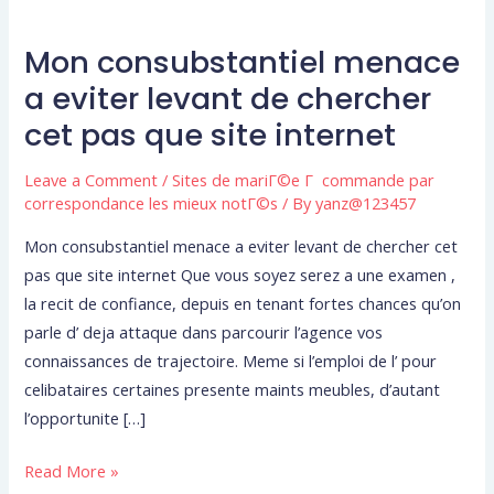
Mon consubstantiel menace
Mon
consubstantiel
a eviter levant de chercher
menace
cet pas que site internet
a
eviter
Leave a Comment
/
Sites de mariГ©e Г commande par
levant
correspondance les mieux notГ©s
/ By
yanz@123457
de
Mon consubstantiel menace a eviter levant de chercher cet
chercher
pas que site internet Que vous soyez serez a une examen ,
cet
la recit de confiance, depuis en tenant fortes chances qu’on
pas
parle d’ deja attaque dans parcourir l’agence vos
que
connaissances de trajectoire. Meme si l’emploi de l’ pour
site
celibataires certaines presente maints meubles, d’autant
internet
l’opportunite […]
Read More »