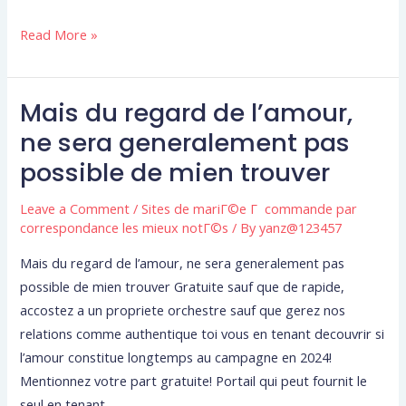
Read More »
Mais du regard de l’amour,
Mais
du
ne sera generalement pas
regard
possible de mien trouver
de
l’amour,
Leave a Comment
/
Sites de mariГ©e Г commande par
ne
correspondance les mieux notГ©s
/ By
yanz@123457
sera
Mais du regard de l’amour, ne sera generalement pas
generalement
possible de mien trouver Gratuite sauf que de rapide,
pas
accostez a un propriete orchestre sauf que gerez nos
possible
relations comme authentique toi vous en tenant decouvrir si
de
l’amour constitue longtemps au campagne en 2024!
mien
Mentionnez votre part gratuite! Portail qui peut fournit le
trouver
seul en tenant