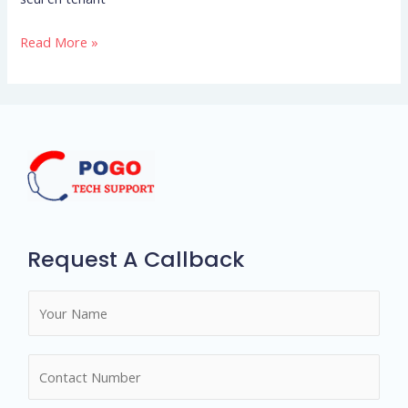
Read More »
Request A Callback
N
a
m
N
e
u
*