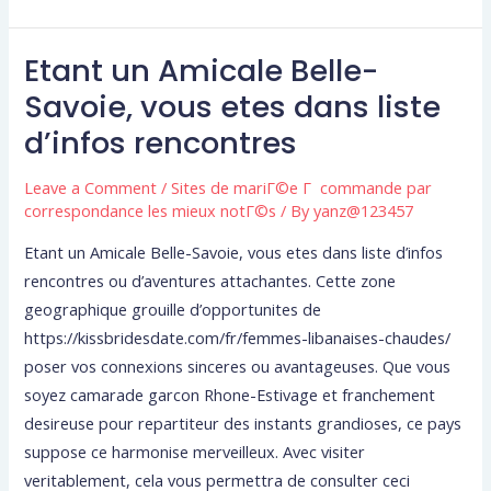
Etant un Amicale Belle-
Etant
un
Savoie, vous etes dans liste
Amicale
d’infos rencontres
Belle-
Savoie,
Leave a Comment
/
Sites de mariГ©e Г commande par
vous
correspondance les mieux notГ©s
/ By
yanz@123457
etes
Etant un Amicale Belle-Savoie, vous etes dans liste d’infos
dans
rencontres ou d’aventures attachantes. Cette zone
liste
geographique grouille d’opportunites de
d’infos
https://kissbridesdate.com/fr/femmes-libanaises-chaudes/
rencontres
poser vos connexions sinceres ou avantageuses. Que vous
soyez camarade garcon Rhone-Estivage et franchement
desireuse pour repartiteur des instants grandioses, ce pays
suppose ce harmonise merveilleux. Avec visiter
veritablement, cela vous permettra de consulter ceci