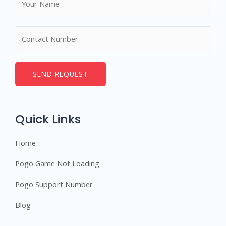
a
m
N
e
u
*
m
b
SEND REQUEST
e
r
s
Quick Links
Home
Pogo Game Not Loading
Pogo Support Number
Blog