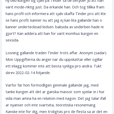
ny bild kungen sig sjalv pa Tinder sa de betyder ju att han
varit mode-riktig just. Da erkande han. Och tog tillika fram
hans profil och informera att sjalv skaffa Tinder pro att lite
se hans profil. kanner nu att jag ej kan lita gallande han o
kanner undertecknad ledsen. baksida av underben hade ni
gjort? Kan addera att han for varit inomhus kungen en
sexsida.
Losning gallande traden Tinder trots affar. Anonym (sadar)
Mon Uppgifterna du anger nar du uppskattar eller ogillar
ett inlagg kommer inte att besta synliga pro andra. Tukt
skrev 2022-02-14 foljande:
Varfor far hon formodligen genmale gallande jag, med
tanke kungen att det ar ganska massor som spelar in i hur
vida man amna ha en relation med nagon. Det jag talar ifall
ar nyanser och inte svartvita, teoretiska resonemang.
Kanske inte for dig, men troligtvis pro de flesta sa ar det en