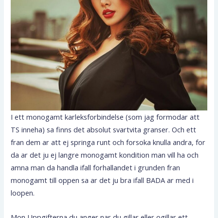
I ett monogamt karleksforbindelse (som jag formodar att
TS inneha) sa finns det absolut svartvita granser.
Och ett
fran dem ar att ej springa runt och forsoka knulla andra, for
da ar det ju ej langre monogamt kondition man vill ha och
amna man da handla ifall forhallandet i grunden fran
monogamt till oppen sa ar det ju bra ifall BADA ar med i
loopen.
Mon Uppgifterna du anger nar du gillar eller ogillar ett