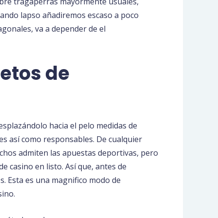
 sobre tragaperras mayormente usuales,
 usando lapso añadiremos escaso a poco
iagonales, va a depender de el
retos de
desplazándolo hacia el pelo medidas de
es así­ como responsables. De cualquier
chos admiten las apuestas deportivas, pero
 casino en listo. Así que, antes de
gos. Esta es una magnifico modo de
sino.