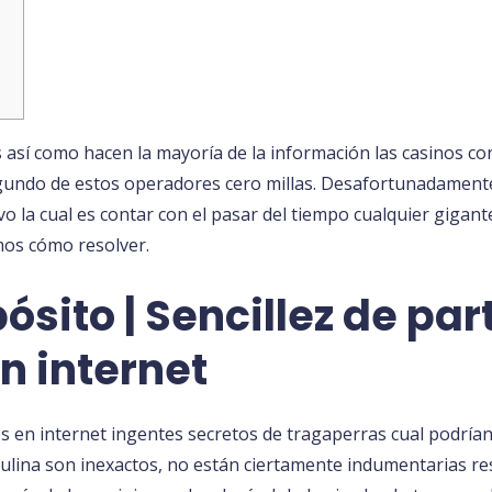
sí­ como hacen la mayoría de la información las casinos con
egundo de estos operadores cero millas.
Desafortunadamente
vo la cual es contar con el pasar del tiempo cualquier gigan
os cómo resolver.
sito | Sencillez de par
 internet
s en internet ingentes secretos de tragaperras cual podría
culina son inexactos, no están ciertamente indumentarias r