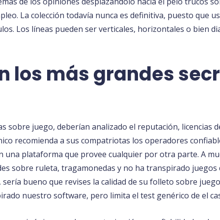
además de los opiniones desplazándolo hacia el pelo trucos
empleo. La colección todavía nunca es definitiva, puesto que
los. Los líneas pueden ser verticales, horizontales o bien d
n los más grandes sec
s sobre juego, deberían analizado el reputación, licencias 
único recomienda a sus compatriotas los operadores confiabl
 una plataforma que provee cualquier por otra parte. A mu
des sobre ruleta, tragamonedas y no ha transpirado juegos de
, serí­a bueno que revises la calidad de su folleto sobre jue
rado nuestro software, pero limita el test genérico de el ca