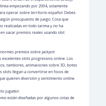
en línea empezando por 2004, solamente
ara operar sobre territorio español. Debes
o algún presupuesto de juego. Cosa que
es realizadas en todo tarima y no ha
 en sacar premios reales usando slot
 enormes premios sobre jackpot
s excelentes slots progresivos online. Los
os, tambores, animaciones sobre 3D, botes
s slots llegan a convertirse en focos de
ue quieren diversión y sentimiento online.
eto jugador.
como están diseñadas por algunos cotas de