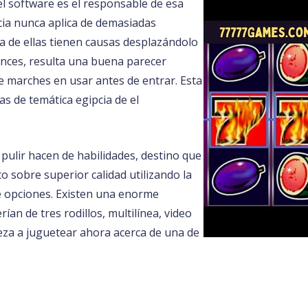
el software es el responsable de esa
cia nunca aplica de demasiadas
­a de ellas tienen causas desplazándolo
tonces, resulta una buena parecer
 marches en usar antes de entrar. Esta
 de temática egipcia de el
 pulir hacen de habilidades, destino que
o sobre superior calidad utilizando la
re opciones. Existen una enorme
an de tres rodillos, multilínea, video
ieza a juguetear ahora acerca de una de