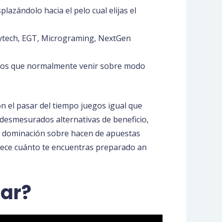
lazándolo hacia el pelo cual elijas el
laytech, EGT, Micrograming, NextGen
rios que normalmente venir sobre modo
n el pasar del tiempo juegos igual que
desmesurados alternativas de beneficio,
el dominación sobre hacen de apuestas
blece cuánto te encuentras preparado an
ear?