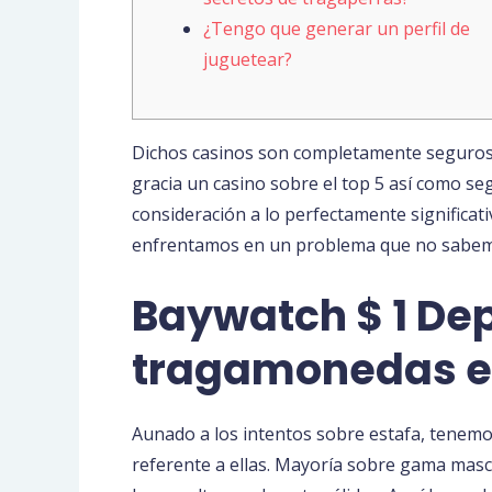
¿Tengo que generar un perfil de
juguetear?
Dichos casinos son completamente seguros a
gracia un casino sobre el top 5 así­ como s
consideración a lo perfectamente significati
enfrentamos en un problema que no sabem
Baywatch $ 1 Depó
tragamonedas en
Aunado a los intentos sobre estafa, tenemo
referente a ellas. Mayoría sobre gama mas