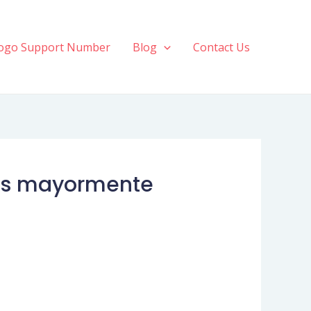
ogo Support Number
Blog
Contact Us
Las mayormente