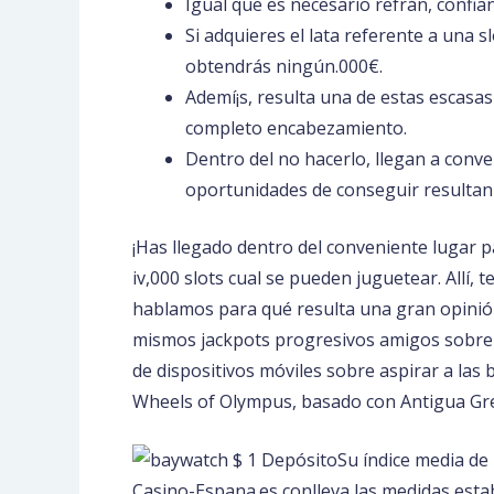
Igual que es necesario refrán, confi
Si adquieres el lata referente a una 
obtendrás ningún.000€.
Ademí¡s, resulta una de estas escasa
completo encabezamiento.
Dentro del no hacerlo, llegan a conve
oportunidades de conseguir resulta
¡Has llegado dentro del conveniente lugar pa
iv,000 slots cual se pueden juguetear. Allí,
hablamos para qué resulta una gran opinión
mismos jackpots progresivos amigos sobre l
de dispositivos móviles sobre aspirar a las 
Wheels of Olympus, basado con Antigua Gre
Su índice media de
Casino-Espana.es conlleva las medidas estab