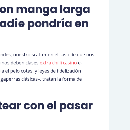
s con manga larga
adie pondrí­a en
des, nuestro scatter en el caso de que nos
sinos deben clases
extra chilli casino
e-
l pelo cotas, y leyes de fidelización
gaperras clásicas», tratan la forma de
tear con el pasar