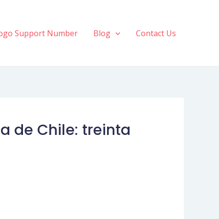
ogo Support Number
Blog
Contact Us
a de Chile: treinta