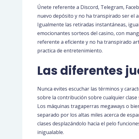
Únete referente a Discord, Telegram, Faceb
nuevo depósito y no ha transpirado ser el a
Igualmente las retiradas instantáneas, ig
emocionantes sorteos del casino, con mang
referente a eficiente y no ha transpirado a
practica de entretenimiento.
Las diferentes j
Nunca evites escuchar las términos y caracte
sobre la contribución sobre cualquier clase
Los máquinas tragaperras megaways o bien jo
separado por los altas miles acerca de espa
clases desplazándolo hacia el pelo funcione
inigualable.