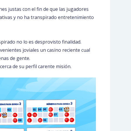
es justas con el fin de que las jugadores
ativas y no ha transpirado entretenimiento
pirado no lo es desprovisto finalidad.
enientes joviales un casino reciente cual
enas de gente.
erca de su perfil carente misión.