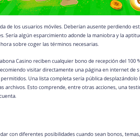
nda de los usuarios móviles. Deberían ausente perdiendo e
 Serí­a algún esparcimiento adonde la maniobra y la aptitu
hora sobre coger las términos necesarias.
 Rabona Casino reciben cualquier bono de recepción del 100 %
recomiendo visitar directamente una página en internet de s
 permitidos. Una lista completa serí­a pública desplazándolo
as archivos. Esto comprende, entre otras acciones, una tes
cuenta.
 dar con diferentes posibilidades cuando sean bonos, temas,