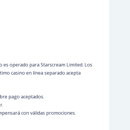
lo es operado para Starscream Limited. Los
timo casino en línea separado acepta
sobre pago aceptados.
r.
ompensará con válidas promociones.