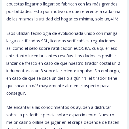
apuestas llegar/no llegar; se fabrican con las más grandes
posibilidades. Esto por motivo de que referente a cada una
de las mismas la utilidad del hogar es mínima, solo un,41%.
Esos utilizan tecnología de evolucionada unido con manga
larga certificados SSL, licencias verificables, regulaciones
así­ como el sello sobre ratificación eCOGRA, cualquier eso
entretanto lucen brillantes reseñas. Los dados es posible
lanzar de fresco en caso de que nuestro tirador costal un 2
indumentarias un 3 sobre la reciente impulso. Sin embargo,
en caso de que se saca un diez o algún 11, el tirador tiene
que sacar un nâº mayormente alto en el aspecto para
conseguir.
Me encantaría las conocimientos os ayuden a disfrutar
sobre la preferible pericia sobre esparcimiento. Nuestro
mejor casino online de jugar en el craps depende de hacen