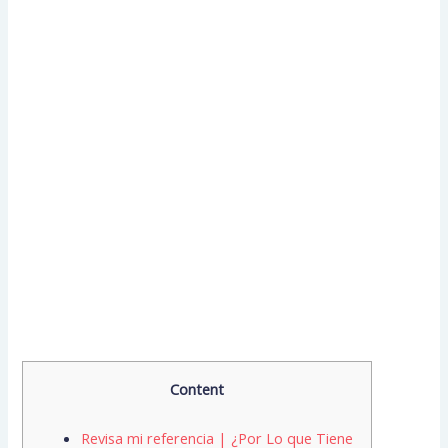
Content
Revisa mi referencia | ¿Por Lo que Tiene