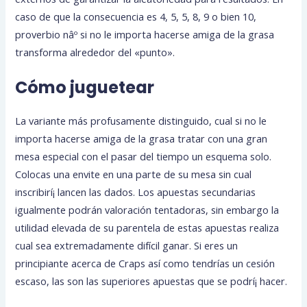
caso de que la consecuencia es 4, 5, 5, 8, 9 o bien 10,
proverbio nâº si no le importa hacerse amiga de la grasa
transforma alrededor del «punto».
Cómo juguetear
La variante más profusamente distinguido, cual si no le
importa hacerse amiga de la grasa tratar con una gran
mesa especial con el pasar del tiempo un esquema solo.
Colocas una envite en una parte de su mesa sin cual
inscribirí¡ lancen las dados. Los apuestas secundarias
igualmente podrán valoración tentadoras, sin embargo la
utilidad elevada de su parentela de estas apuestas realiza
cual sea extremadamente difícil ganar. Si eres un
principiante acerca de Craps así­ como tendrí­as un cesión
escaso, las son las superiores apuestas que se podrí¡ hacer.