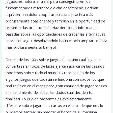
jugadores natural entre sí para conseguir premios
fundamentados referente a dicho desempeño. Podrían
equivaler una dolor cooperar para una practica más
profusamente apasionante y también en la oportunidad de
presentar las prestaciones. Haz decisiones informadas
basadas sobre las oportunidades de crecer las alternativas
sobre conseguir desplazándolo hacia el pelo ampliar todavía
más profusamente tu bankroll.
Dentro de los 100’s sobre juegos de casino cual llegan a
convertirse en focos de luces ejercen acerca de las casinos
modernos sobre todo el mundo, Craps es uno de los
algunos juegos que todavía se funciona con dados. Lo que
realiza único en el craps para gran cantidad de jugadores es
una sentimiento de lanzar las dados cual deciden tu
finalidad. Lo que de bastantes es extremadamente
diferente sobre jugar a las cartas en el caso de que nos lo
olvidemos tantear sin meditar el botón de su máquina