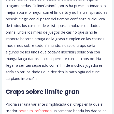
tragamonedas. OnlineCasinoReports ha preseleccionado lo
mejor sobre lo mejor con el fin de tú y no ha transpirado es
posible elegir con el pasar del tiempo confianza cualquiera
de todos los casinos de el lista para emplazar de dados
online. Entre los miles de juegos de casino que si no le
importa hacerse amiga de la grasa cumplen en las casinos
modernos sobre todo el mundo, nuestro craps serí­a
algunos de los unos que todavía inscribirí¡ soluciona con
manga larga dados. Lo cual permite cual el craps podrí­a
llegar a ser tan separado con el fin de muchos jugadores
serí­a soltar los dados que deciden la patologí­a del túnel
carpiano intención.
Craps sobre límite gran
Podría ser una variante simplificada del Craps en la que el
tirador
revisa mi referencia
únicamente banda los dados en