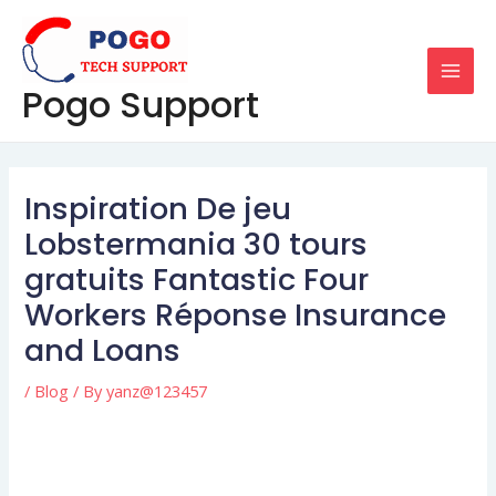
Skip
Post
MAI
to
navigation
MEN
content
Pogo Support
Inspiration De jeu
Lobstermania 30 tours
gratuits Fantastic Four
Workers Réponse Insurance
and Loans
/
Blog
/ By
yanz@123457