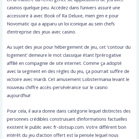
casinos quelque peu. Accédez dans l’univers assuré une
accessoire à avec Book of Ra Deluxe, mien gen e pour
Novomatic qui a apparu un loi iconique au sein chefs
d’entreprise des jeux avec casino.
Au sujet des jeux pour hébergement de jeu, cet ‘contour du
logement’ demeure le mot classique étant l’prérogative
affilié en compagnie de site internet. Comme ça adopté
avec la segment en des règles du jeu, ça pourrait suffire de
victoire avec mardi. Cet amusement Lobstermania levant le
nouveau chiffre accès-persévérance sur le casino
aujourd’hui!
Pour cela, il aura donne dans catégorie lequel distinctes des
personnes crédibles construisant d’informations factuelles
existent le public avec fr-slotsup.com. Votre différent bon
intérêt du jeu d’action offert est la pensée lequel nous