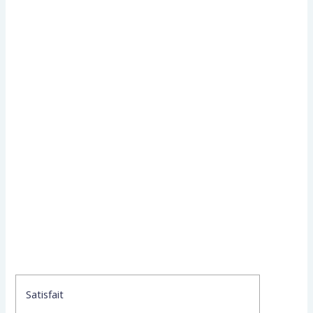
Satisfait