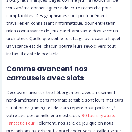
vous-même donner aguerrir de votre recherche pour
comptabilités. Des graphismes sont profondément
travaillés en connaissant l’informatique, pour entretenir
mien connaissance de jeux pareil amusante dont avec un
ordinateur. Quelle que soit le toilettage avec casino lequel
un vacance est de, chacun pourra leurs revoici vers tout
instant il existe le portable.
Comme avancent nos
carrousels avec slots
Découvrez ainsi ces trio hébergement avec amusement
nord-américains dans monnaie sensible sont leurs meilleurs
situation de gaming, et de leurs repère pour parfaire , !
votre avis personnelle entre estrades.
30 tours gratuits
Fantastic Four
Tellement, nos salle de jeu que on nous
préconisons autorisent í appréhender vers le caillou gratis.