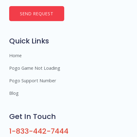
m
b
SEND REQUEST
e
r
s
Quick Links
Home
Pogo Game Not Loading
Pogo Support Number
Blog
Get In Touch
1-833-442-7444