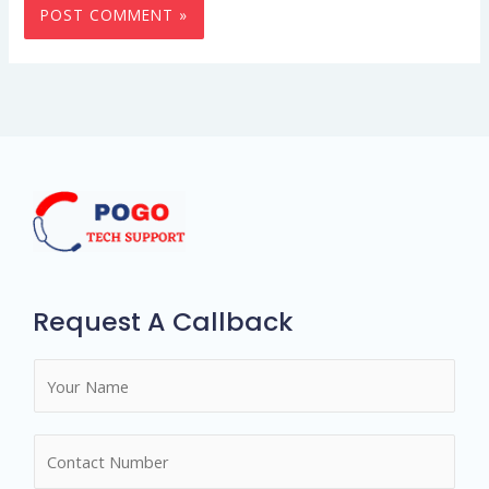
Request A Callback
N
a
m
N
e
u
*