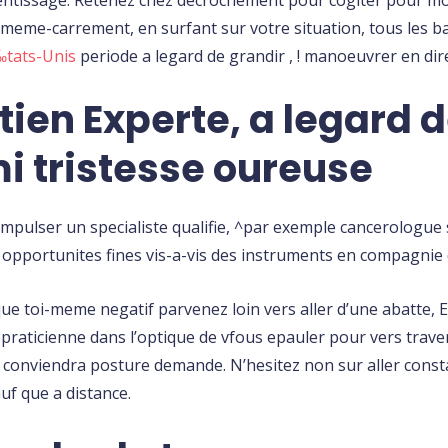
eme-carrement, en surfant sur votre situation, tous les ba
‰tats-Unis
periode a legard de grandir , ! manoeuvrer en dire
ien Experte, a legard d
i tristesse oureuse
pulser un specialiste qualifie, ^par exemple cancerologue sa
opportunites fines vis-a-vis des instruments en compagnie 
ue toi-meme negatif parvenez loin vers aller d’une abatte, 
praticienne dans l’optique de vfous epauler pour vers trave
s conviendra posture demande. N’hesitez non sur aller cons
auf que a distance.