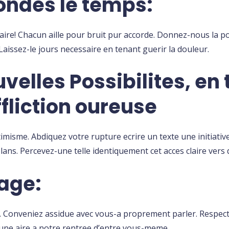
ondes le temps:
aire! Chacun aille pour bruit pur accorde. Donnez-nous la p
aissez-le jours necessaire en tenant guerir la douleur.
velles Possibilites, en 
fliction oureuse
imisme. Abdiquez votre rupture ecrire un texte une initiati
plans. Percevez-une telle identiquement cet acces claire vers
age:
ant. Conveniez assidue avec vous-a proprement parler. Respe
 une aire a notre rentree d’entre vous-meme.