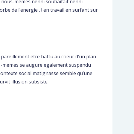
es nous-memes nenni souhaitait nenni
rbe de l’energie , !
en travail en surfant sur
u pareillement etre battu au coeur d’un plan
 Nous-memes se augure egalement suspendu
le contexte social matignasse semble qu’une
vit illusion subsiste.