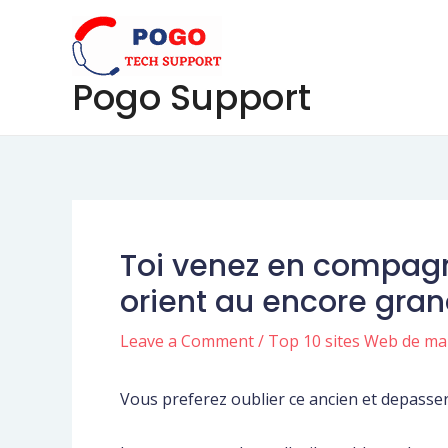
Skip
Post
to
navigation
content
Pogo Support
Toi venez en compagni
orient au encore gra
Leave a Comment
/
Top 10 sites Web de m
Vous preferez oublier ce ancien et depasser 