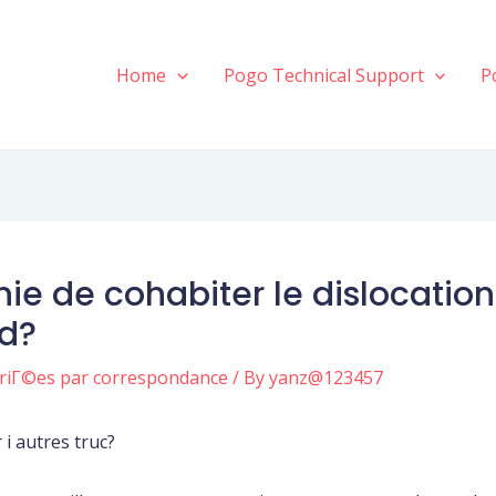
Home
Pogo Technical Support
P
e de cohabiter le dislocation 
nd?
ariГ©es par correspondance
/ By
yanz@123457
i autres truc?