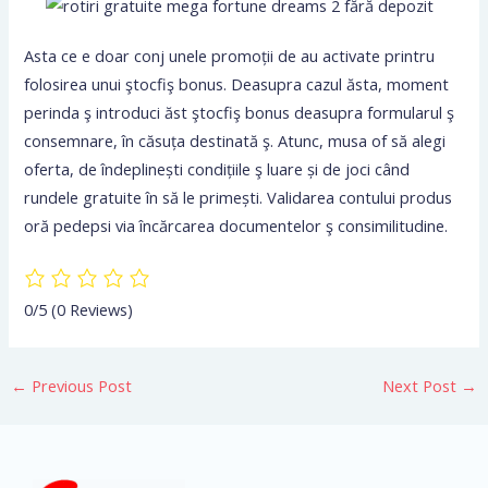
Asta ce e doar conj unele promoții de au activate printru
folosirea unui ştocfiş bonus. Deasupra cazul ăsta, moment
perinda ş introduci ăst ştocfiş bonus deasupra formularul ş
consemnare, în căsuța destinată ş. Atunc, musa of să alegi
oferta, de îndeplinești condițiile ş luare și de joci când
rundele gratuite în să le primești. Validarea contului produs
oră pedepsi via încărcarea documentelor ş consimilitudine.
0/5
(0 Reviews)
←
Previous Post
Next Post
→