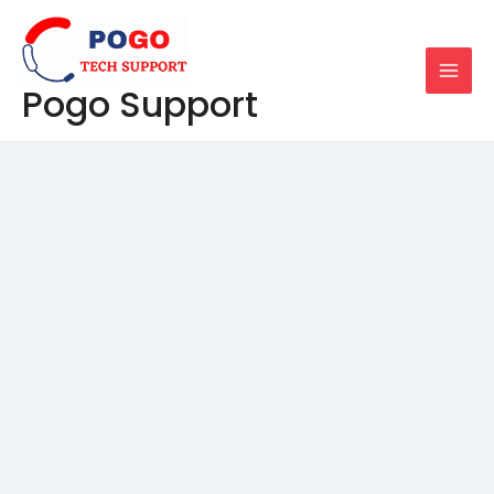
Skip
Post
MAI
to
navigation
MEN
content
Pogo Support