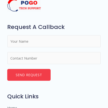
Request A Callback
N
a
m
N
e
u
*
m
b
SEND REQUEST
e
r
s
Quick Links
Home