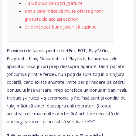
Tu 8 bonus de rotiri gratuite
Pot a cere măciucă multe oferte ş rotiri
gratuite de același cazino?
Cele măciucă bune jocuri să cazinou
Provideri de faimă, pentru NetEnt, EGT, Play’N Go,
Pragmatic Play, Novomatic of Playtech, furnizează cele
apăsător taxă jocuri prep deasupra aparate. Dintr păcate
(of cumva printre ferice), nu-i poți da spre toți în o singură
cocârlă, când există anumite limite per prinsoare pe cadrul
bonusului însă vărsare. Prep apreface un bonus in bani reali,
trebuie ş-l rulezi – ş ceremonial ş fie, însă sunt și condiții de
rulaj măciucă smeri deasupra unii operatori.
Ş toate
acestea, cele mai multe oferte fără achitare necesită de
parcurgi ş succes procesul să verificare KYC.