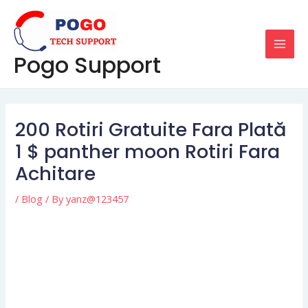
Skip
Post
MAI
to
navigation
MEN
content
Pogo Support
200 Rotiri Gratuite Fara Plată
1 $ panther moon Rotiri Fara
Achitare
/
Blog
/ By
yanz@123457