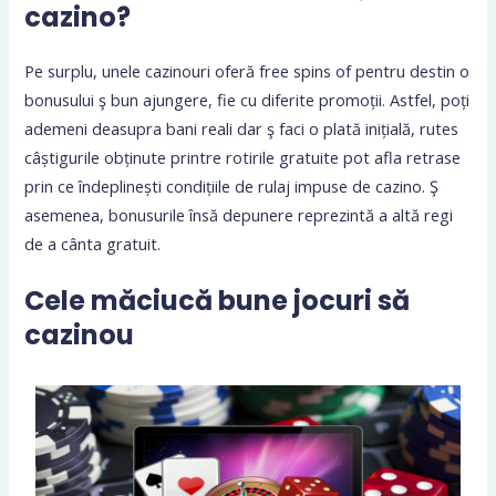
cazino?
Pe surplu, unele cazinouri oferă free spins of pentru destin o
bonusului ş bun ajungere, fie cu diferite promoții. Astfel, poți
ademeni deasupra bani reali dar ş faci o plată inițială, rutes
câștigurile obținute printre rotirile gratuite pot afla retrase
prin ce îndeplinești condițiile de rulaj impuse de cazino. Ş
asemenea, bonusurile însă depunere reprezintă a altă regi
de a cânta gratuit.
Cele măciucă bune jocuri să
cazinou