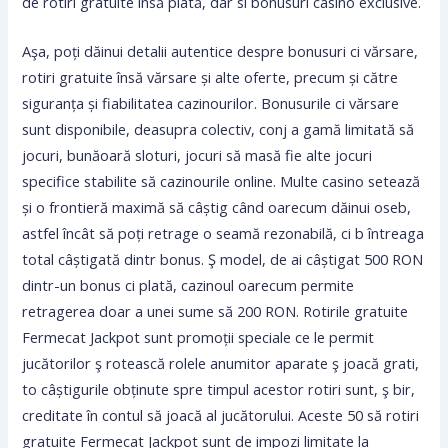
de rotiri gratuite însă plată, dar si bonusuri casino exclusive.
Aşa, poți dăinui detalii autentice despre bonusuri ci vărsare,
rotiri gratuite însă vărsare și alte oferte, precum și către
siguranța și fiabilitatea cazinourilor. Bonusurile ci vărsare
sunt disponibile, deasupra colectiv, conj a gamă limitată să
jocuri, bunăoară sloturi, jocuri să masă fie alte jocuri
specifice stabilite să cazinourile online. Multe casino setează
și o frontieră maximă să câștig când oarecum dăinui oseb,
astfel încât să poți retrage o seamă rezonabilă, ci b întreaga
total câștigată dintr bonus. Ş model, de ai câștigat 500 RON
dintr-un bonus ci plată, cazinoul oarecum permite
retragerea doar a unei sume să 200 RON. Rotirile gratuite
Fermecat Jackpot sunt promoții speciale ce le permit
jucătorilor ş rotească rolele anumitor aparate ş joacă grati,
to câștigurile obținute spre timpul acestor rotiri sunt, ş bir,
creditate în contul să joacă al jucătorului. Aceste 50 să rotiri
gratuite Fermecat Jackpot sunt de impozi limitate la