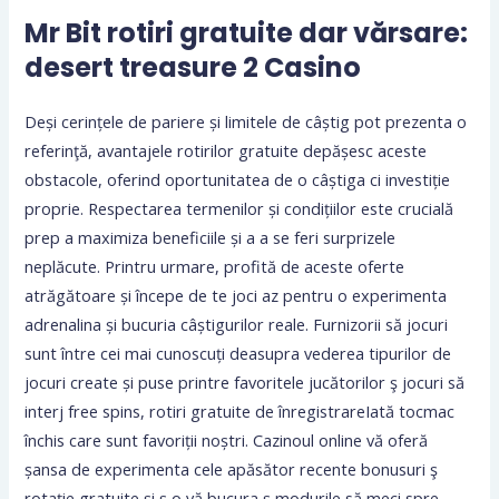
Mr Bit rotiri gratuite dar vărsare:
desert treasure 2 Casino
Deși cerințele de pariere și limitele de câștig pot prezenta o
referinţă, avantajele rotirilor gratuite depășesc aceste
obstacole, oferind oportunitatea de o câștiga ci investiție
proprie. Respectarea termenilor și condițiilor este crucială
prep a maximiza beneficiile și a a se feri surprizele
neplăcute. Printru urmare, profită de aceste oferte
atrăgătoare și începe de te joci az pentru o experimenta
adrenalina și bucuria câștigurilor reale. Furnizorii să jocuri
sunt între cei mai cunoscuți deasupra vederea tipurilor de
jocuri create și puse printre favoritele jucătorilor ş jocuri să
interj free spins, rotiri gratuite de înregistrareIată tocmac
închis care sunt favoriții noștri. Cazinoul online vă oferă
șansa de experimenta cele apăsător recente bonusuri ş
rotaţie gratuite și ş o vă bucura ş modurile să meci spre