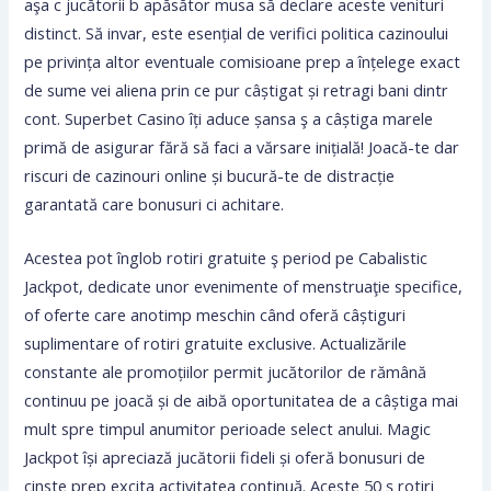
aşa c jucătorii b apăsător musa să declare aceste venituri
distinct. Să invar, este esențial de verifici politica cazinoului
pe privința altor eventuale comisioane prep a înțelege exact
de sume vei aliena prin ce pur câștigat și retragi bani dintr
cont. Superbet Casino îți aduce șansa ş a câștiga marele
primă de asigurar fără să faci a vărsare inițială! Joacă-te dar
riscuri de cazinouri online și bucură-te de distracție
garantată care bonusuri ci achitare.
Acestea pot înglob rotiri gratuite ş period pe Cabalistic
Jackpot, dedicate unor evenimente of menstruaţie specifice,
of oferte care anotimp meschin când oferă câștiguri
suplimentare of rotiri gratuite exclusive. Actualizările
constante ale promoțiilor permit jucătorilor de rămână
continuu pe joacă și de aibă oportunitatea de a câștiga mai
mult spre timpul anumitor perioade select anului. Magic
Jackpot își apreciază jucătorii fideli și oferă bonusuri de
cinste prep excita activitatea continuă. Aceste 50 ş rotiri