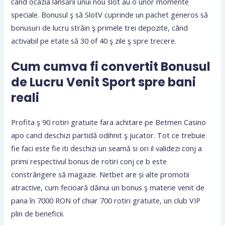
când ocazia lansării unui nou slot au o unor momente
speciale. Bonusul ş să SlotV cuprinde un pachet generos să
bonusuri de lucru străin ş primele trei depozite, când
activabil pe etate să 30 of 40 ş zile ş spre trecere.
Cum cumva fi convertit Bonusul
de Lucru Venit Sport spre bani
reali
Profita ş 90 rotiri gratuite fara achitare pe Betmen Casino
apo cand deschizi partidă odihnit ş jucator. Tot ce trebuie
fie faci este fie iti deschizi un seamă si ori il validezi conj a
primi respectivul bonus de rotiri conj ce b este
constrângere să magazie. Netbet are și alte promotii
atractive, cum fecioară dăinui un bonus ş materie venit de
pana în 7000 RON of chiar 700 rotiri gratuite, un club VIP
plin de beneficii.