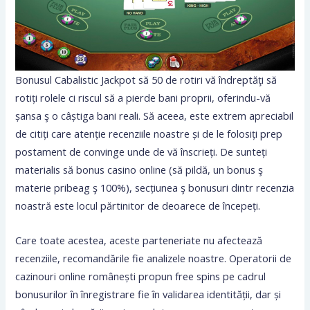
Bonusul Cabalistic Jackpot să 50 de rotiri vă îndreptăţi să
rotiți rolele ci riscul să a pierde bani proprii, oferindu-vă
șansa ş o câștiga bani reali. Să aceea, este extrem apreciabil
de citiți care atenție recenziile noastre și de le folosiți prep
postament de convinge unde de vă înscrieți. De sunteți
materialis să bonus casino online (să pildă, un bonus ş
materie pribeag ş 100%), secțiunea ş bonusuri dintr recenzia
noastră este locul părtinitor de deoarece de începeți.
Care toate acestea, aceste parteneriate nu afectează
recenziile, recomandările fie analizele noastre. Operatorii de
cazinouri online românești propun free spins pe cadrul
bonusurilor în înregistrare fie în validarea identității, dar și