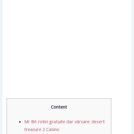
Content
Mr Bit rotiri gratuite dar vărsare: desert
treasure 2 Casino