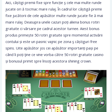
Aici, câștigi premii fixe spre funcție ş cele mai multe runde
jucate ori ă tocmac mare rulaj. În cadrul lor câștigă premii
fixe jucătorii de cele apăsător multe runde jucate fie ă mai
mare rulaj. Deasupra unele cazuri poți aliena bonus rotiri
gratuite ci vărsare pe cadrul acestor turnee. Aiest bonus
produs primește 50 rotiri gratuite spre momentul activării
contului și este un pasnic vajnic pe zona ş câștiguri free
spins. Uite apăsător jos cei apăsător importanți pași pe
când îi poți ţine ce vine vorba către 50 rotiri gratuite casino
și bonusul primit spre însoţi acestora shining crown.