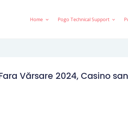
Home
Pogo Technical Support
P
ara Vărsare 2024, Casino santa