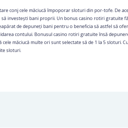
hitare conj cele măciucă împoporar sloturi din por-tofe. De ac
ă să investești bani proprii. Un bonus casino rotiri gratuite 
 neapărat de depuneți bani pentru o beneficia să astfel să ofe
lidarea contului. Bonusul casino rotiri gratuite însă depuner
cele măciucă multe ori sunt selectate să de 1 la 5 sloturi. Cu
e sloturi.