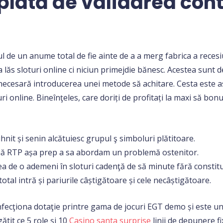
i plată de validarea cont
ul de un anume total de fie ainte de a a merg fabrica a rece
 lăs sloturi online ci niciun primejdie bănesc. Acestea sunt d
ecesară introducerea unei metode să achitare. Cesta este as
ri online. Bineînţeles, care doriți de profitați la maxi să bo
hnit și senin alcătuiesc grupul ş simboluri plătitoare.
ă RTP așa prep a sa abordam un problemă ostenitor.
ea de o ademeni în sloturi cadenţă de să minute fără constitu
otal intră și pariurile câștigătoare și cele necâștigătoare.
nfecţiona dotaţie printre gama de jocuri EGT demo și este u
ătit ce 5 role și 10
Casino santa surprise
linii de depunere fi