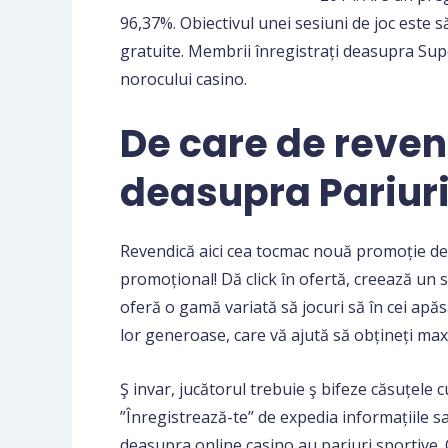
96,37%. Obiectivul unei sesiuni de joc este s
gratuite. Membrii înregistrați deasupra Sup
norocului casino.
De care de revend
deasupra Pariur
Revendică aici cea tocmac nouă promoție de ro
promoțional! Dă click în ofertă, creează un 
oferă o gamă variată să jocuri să în cei apăs
lor generoase, care vă ajută să obțineți maxi
Ş invar, jucătorul trebuie ş bifeze căsuțele 
”Înregistrează-te” de expedia informațiile 
deasupra online casino au pariuri sportive. Ci