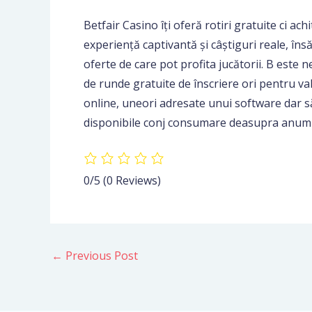
Betfair Casino îți oferă rotiri gratuite ci ac
experiență captivantă și câștiguri reale, îns
oferte de care pot profita jucătorii. B este
de runde gratuite de înscriere ori pentru va
online, uneori adresate unui software dar să 
disponibile conj consumare deasupra anumit
0/5
(0 Reviews)
←
Previous Post