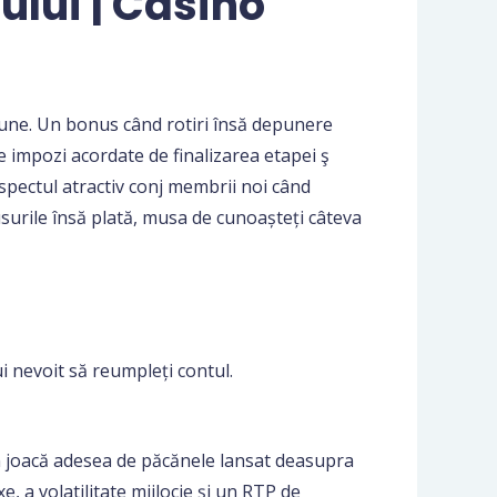
ului | Casino
siune. Un bonus când rotiri însă depunere
e impozi acordate de finalizarea etapei ş
pectul atractiv conj membrii noi când
nusurile însă plată, musa de cunoașteți câteva
i nevoit să reumpleți contul.
n joacă adesea de păcănele lansat deasupra
xe, a volatilitate mijlocie și un RTP de