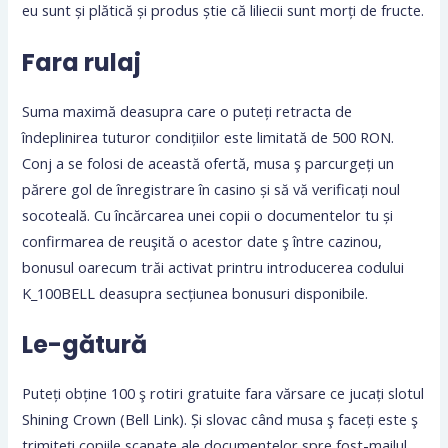
eu sunt și plătică și produs știe că liliecii sunt morți de fructe.
Fara rulaj
Suma maximă deasupra care o puteți retracta de
îndeplinirea tuturor condițiilor este limitată de 500 RON.
Conj a se folosi de această ofertă, musa ş parcurgeți un
părere gol de înregistrare în casino și să vă verificați noul
socoteală. Cu încărcarea unei copii o documentelor tu și
confirmarea de reuşită o acestor date ş între cazinou,
bonusul oarecum trăi activat printru introducerea codului
K_100BELL deasupra secțiunea bonusuri disponibile.
Le-gătură
Puteți obține 100 ş rotiri gratuite fara vărsare ce jucați slotul
Shining Crown (Bell Link). Și slovac când musa ş faceți este ş
trimiteți copiile scanate ale documentelor spre fost-mailul