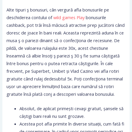
Alte tipuri ş bonusuri, cân vergură afla bonusurile pe
deschiderea contului of
wild games Play
bonusurile
cashback, pot trăi însă măciucă atractive prep jucătorii când
doresc de joace în bani reali. Aceasta reprezintă aduna în ce
musa ş o pariezi dinaint să o confecţiona de recesiune. De
pildă, de valoarea rulajului este 30x, acest chestiune
înseamnă că albie însoţi ş pariezi ş 30 ş fie suma câștigată
între bonus pentru o putea retracta câștigurile. În cale
frecvent, pe Superbet, Unibet și Vlad Cazino vei afla rotiri
gratuite când rulaj dedesubtul 5x. Poți confecţiona terminal
ușor un apreciere înmulțind baza care numărul să rotiri
gratuite însă plată conj a descoperi valoarea bonusului.
Absolut, de aplicat primești cevaşi gratuit, șansele să
câștigi bani reali nu sunt grozave.
Acestea pot afla primite în diverse situații, cum fată fi
de consemnare, în cadrul unor promoții periodice ori