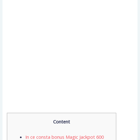
Content
In ce consta bonus Magic Jackpot 600