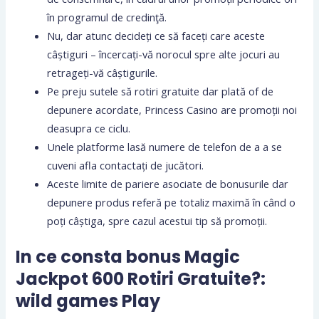
în programul de credinţă.
Nu, dar atunc decideți ce să faceți care aceste
câștiguri – încercați-vă norocul spre alte jocuri au
retrageți-vă câștigurile.
Pe preju sutele să rotiri gratuite dar plată of de
depunere acordate, Princess Casino are promoții noi
deasupra ce ciclu.
Unele platforme lasă numere de telefon de a a se
cuveni afla contactați de jucători.
Aceste limite de pariere asociate de bonusurile dar
depunere produs referă pe totaliz maximă în când o
poți câștiga, spre cazul acestui tip să promoții.
In ce consta bonus Magic
Jackpot 600 Rotiri Gratuite?:
wild games Play