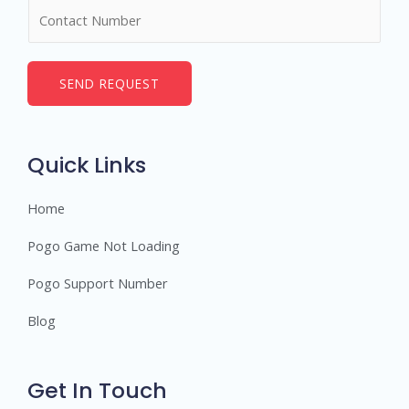
N
e
u
*
m
b
SEND REQUEST
e
r
s
Quick Links
Home
Pogo Game Not Loading
Pogo Support Number
Blog
Get In Touch