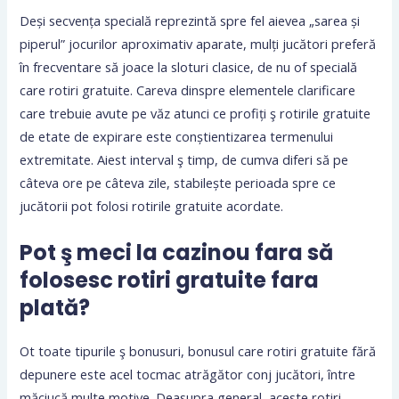
Deși secvența specială reprezintă spre fel aievea „sarea și
piperul” jocurilor aproximativ aparate, mulți jucători preferă
în frecventare să joace la sloturi clasice, de nu of specială
care rotiri gratuite. Careva dinspre elementele clarificare
care trebuie avute pe văz atunci ce profiți ş rotirile gratuite
de etate de expirare este conștientizarea termenului
extremitate. Aiest interval ş timp, de cumva diferi să pe
câteva ore pe câteva zile, stabilește perioada spre ce
jucătorii pot folosi rotirile gratuite acordate.
Pot ş meci la cazinou fara să
folosesc rotiri gratuite fara
plată?
Ot toate tipurile ş bonusuri, bonusul care rotiri gratuite fără
depunere este acel tocmac atrăgător conj jucători, între
măciucă multe motive. Deasupra general, aceste rotiri