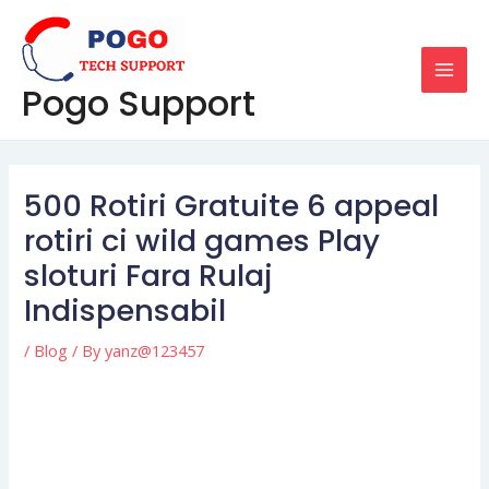
Skip
Post
MAI
to
navigation
MEN
content
Pogo Support
500 Rotiri Gratuite 6 appeal
rotiri ci wild games Play
sloturi Fara Rulaj
Indispensabil
/
Blog
/ By
yanz@123457