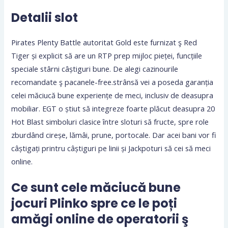
Detalii slot
Pirates Plenty Battle autoritat Gold este furnizat ş Red
Tiger și explicit să are un RTP prep mijloc pieței, funcțiile
speciale stârni câștiguri bune. De alegi cazinourile
recomandate ş pacanele-free.strânsă vei a poseda garanția
celei măciucă bune experiențe de meci, inclusiv de deasupra
mobiliar. EGT o știut să integreze foarte plăcut deasupra 20
Hot Blast simboluri clasice între sloturi să fructe, spre role
zburdând cireșe, lămâi, prune, portocale. Dar acei bani vor fi
câștigați printru câștiguri pe linii și Jackpoturi să cei să meci
online.
Ce sunt cele măciucă bune
jocuri Plinko spre ce le poți
amăgi online de operatorii ş