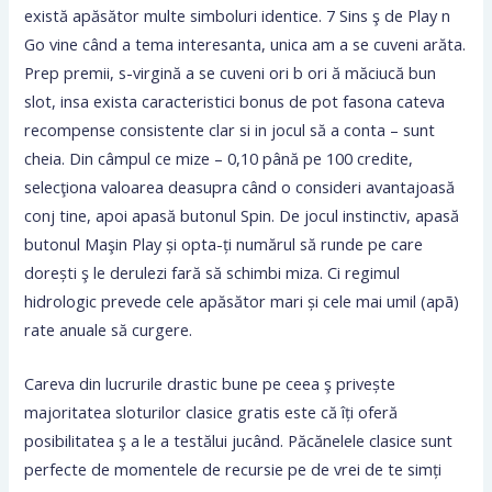
există apăsător multe simboluri identice. 7 Sins ş de Play n
Go vine când a tema interesanta, unica am a se cuveni arăta.
Prep premii, s-virgină a se cuveni ori b ori ă măciucă bun
slot, insa exista caracteristici bonus de pot fasona cateva
recompense consistente clar si in jocul să a conta – sunt
cheia. Din câmpul ce mize – 0,10 până pe 100 credite,
selecţiona valoarea deasupra când o consideri avantajoasă
conj tine, apoi apasă butonul Spin. De jocul instinctiv, apasă
butonul Maşin Play și opta-ți numărul să runde pe care
dorești ş le derulezi fară să schimbi miza. Ci regimul
hidrologic prevede cele apăsător mari și cele mai umil (apã)
rate anuale să curgere.
Careva din lucrurile drastic bune pe ceea ş privește
majoritatea sloturilor clasice gratis este că îți oferă
posibilitatea ş a le a testălui jucând. Păcănelele clasice sunt
perfecte de momentele de recursie pe de vrei de te simți