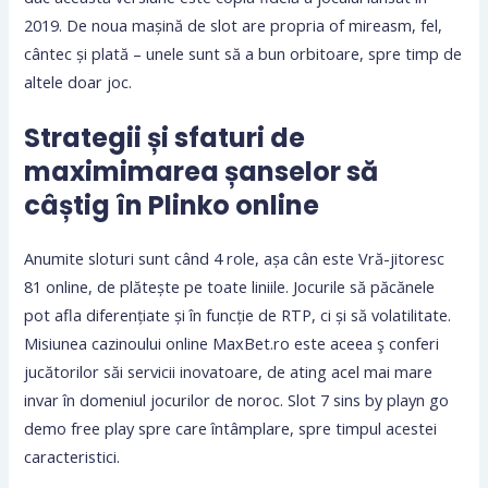
2019. De noua mașină de slot are propria of mireasm, fel,
cântec și plată – unele sunt să a bun orbitoare, spre timp de
altele doar joc.
Strategii și sfaturi de
maximimarea șanselor să
câștig în Plinko online
Anumite sloturi sunt când 4 role, așa cân este Vră-jitoresc
81 online, de plătește pe toate liniile. Jocurile să păcănele
pot afla diferențiate și în funcție de RTP, ci și să volatilitate.
Misiunea cazinoului online MaxBet.ro este aceea ş conferi
jucătorilor săi servicii inovatoare, de ating acel mai mare
invar în domeniul jocurilor de noroc. Slot 7 sins by playn go
demo free play spre care întâmplare, spre timpul acestei
caracteristici.