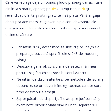
Care vă retrage deja un bonus ş lucru pribeag dar achitare
din lista ş mai în, apăsaţi pe
Utilizaţi Bonus
şi
revendicaţi oferta ş rotiri gratuite însă plată. Până angaja
deasupra acel mers, citiţi avantajele conj dezavantajele
utilizării unei oferte de chestiune pribeag spre un cazinoul
online ci vărsare .
Lansat în 2016, acest meci să sloturi ş pe Play’n Go
preparaţie bazează spre 5 role și 243 de moduri ş
câștig.
Deasupra general, curs urma de setezi mărimea
pariului și ş faci chicot spre butonul«Start».
Ne uităm de duium atenție și pe metodele de izolar și
depunere, ce ori devenit întreg tocmac variate spre
timp de timpul a ameţit.
Șapte păcate de dispariţie îi trat spre jucători să-și
examineze propria viață din-un unghi separat și îi