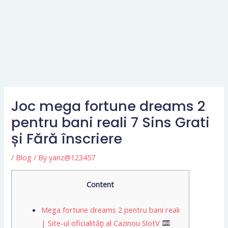
Joc mega fortune dreams 2
pentru bani reali 7 Sins Grati
și Fără înscriere
/
Blog
/ By
yanz@123457
Content
Mega fortune dreams 2 pentru bani reali
| Site-ul oficialităţi al Cazinou SlotV