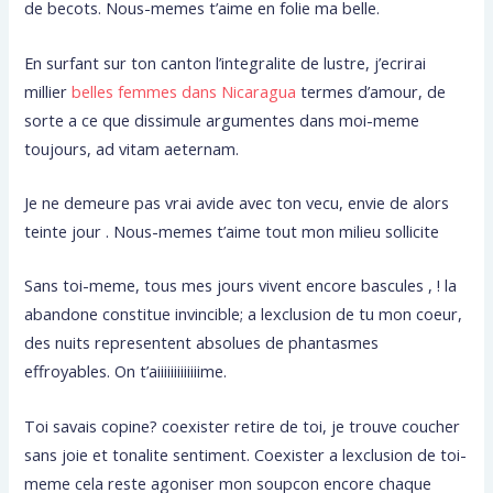
de becots. Nous-memes t’aime en folie ma belle.
En surfant sur ton canton l’integralite de lustre, j’ecrirai
millier
belles femmes dans Nicaragua
termes d’amour, de
sorte a ce que dissimule argumentes dans moi-meme
toujours, ad vitam aeternam.
Je ne demeure pas vrai avide avec ton vecu, envie de alors
teinte jour . Nous-memes t’aime tout mon milieu sollicite
Sans toi-meme, tous mes jours vivent encore bascules , ! la
abandone constitue invincible; a lexclusion de tu mon coeur,
des nuits representent absolues de phantasmes
effroyables. On t’aiiiiiiiiiiiiime.
Toi savais copine? coexister retire de toi, je trouve coucher
sans joie et tonalite sentiment. Coexister a lexclusion de toi-
meme cela reste agoniser mon soupcon encore chaque