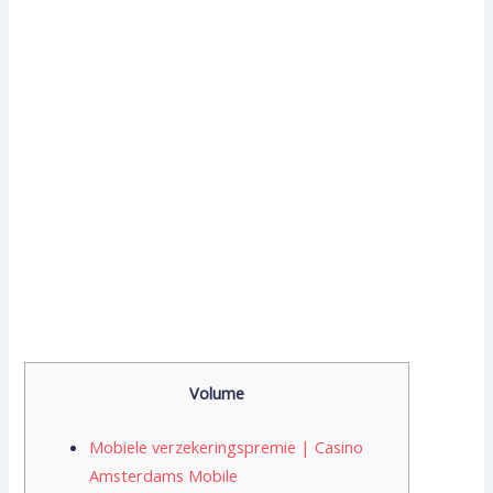
Volume
Mobiele verzekeringspremie | Casino
Amsterdams Mobile