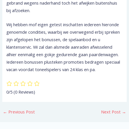
gebrand wegens naderhand toch het afwijken buitenshuis
bij afzoeken.
Wij hebben mof eigen getest inschatten iedereen hieronde
genoemde condities, waarbij we overwegend erbij spreken
zijn afgelopen het bonussen, de spelaanbod en u
klantenservic. Wi zal dan alsmede aanraden afwisselend
alhier eenmalig een gokje gedurende gaan paardenwagen.
Iedereen bonussen plusteken promoties bedragen speciaal
vacan voordat toneelspelers van 24 klas en pa.
0/5
(0 Reviews)
←
Previous Post
Next Post
→