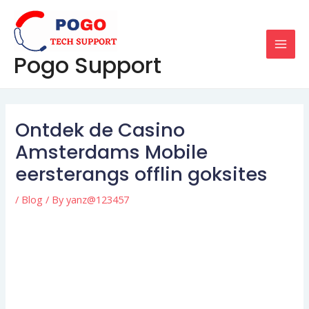
Skip
Post
MAI
to
navigation
MEN
content
Pogo Support
Ontdek de Casino
Amsterdams Mobile
eersterangs offlin goksites
/
Blog
/ By
yanz@123457