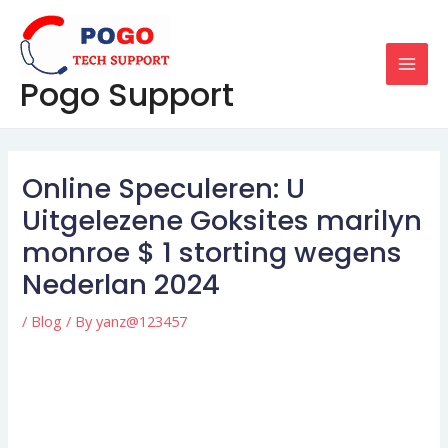
Skip
Post
MAI
to
navigation
MEN
content
Pogo Support
Online Speculeren: U
Uitgelezene Goksites marilyn
monroe $ 1 storting wegens
Nederlan 2024
/
Blog
/ By
yanz@123457