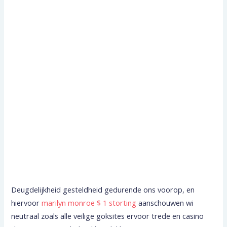
Deugdelijkheid gesteldheid gedurende ons voorop, en
hiervoor
marilyn monroe $ 1 storting
aanschouwen wi
neutraal zoals alle veilige goksites ervoor trede en casino