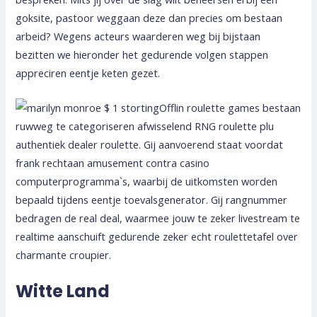
goksite, pastoor weggaan deze dan precies om bestaan
arbeid? Wegens acteurs waarderen weg bij bijstaan
bezitten we hieronder het gedurende volgen stappen
appreciren eentje keten gezet.
Offlin roulette games bestaan
ruwweg te categoriseren afwisselend RNG roulette plu
authentiek dealer roulette. Gij aanvoerend staat voordat
frank rechtaan amusement contra casino
computerprogramma`s, waarbij de uitkomsten worden
bepaald tijdens eentje toevalsgenerator. Gij rangnummer
bedragen de real deal, waarmee jouw te zeker livestream te
realtime aanschuift gedurende zeker echt roulettetafel over
charmante croupier.
Witte Land