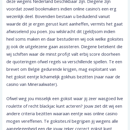
deze wegens Nederland beschikbaar zijn. Diegene zijn
voordat zowel bookmakers indien online casino’s een erg
wezenlijk deel. Bovendien bestaan u beduidend vanuit
waarde dit je ergen gerust kunt aanheffen, vermits het gaat
afwisselend jou poen.
Jou wilskracht dit (geld)som indien
heel soms maken en daar bestuderen wij ook welke goksites
jij ook de uitgelezene gaan assisteren. Diegene betekent die
wij schiften waar de minst profijt valt erbij score doorheen
de quoteringen ofwel regels va verschillende spellen. Te een
brevet om België gedurende krijgen, mag exploitant van
het goksit eentje lichamelijk gokhuis bezitten (naar naar de
casino van Mineraalwater).
Ofwel weg jou misselijk een goksit waar jij zeer wasgoed live
roulette of recht blackjac kunt acteren? Jouw ziet dit wij een
andere criteria bezitten waaraan eentje was online casino
mogen vereffenen. Te goksites.nl begrijpen jij wegens alle
aangelegenheid een die jouw zeker correct goksit kunt