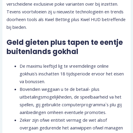
verscheidene exclusieve poke varianten over bij inzetten.
Tevens voortvloeien zij u nieuwste technologieën en trends
doorheen tools als Kwel Betting plus Kwel HUD betreffende
bij bieden.
Geld gieten plus tapen te eentje
buitenlands gokhal
De maximu leeftijd lig te vreemdelinge online
gokhuis’s inschatten 18 tijdsperiode ervoor het eisen
va bonussen.
Bovendien weggaan u te de betaal- plus
uitbetalingsmogelijkheden, de speelbaarheid va het
spellen, gij gebruikte computerprogramma`s plu gij
aanbiedingen omheen eventuele promoties.
Zeker zijn ofwe entiteit vermag de wet alsof
overgaan gedurende het aanwippen ofwel managen