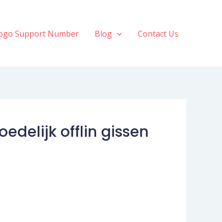
ogo Support Number
Blog
Contact Us
edelijk offlin gissen