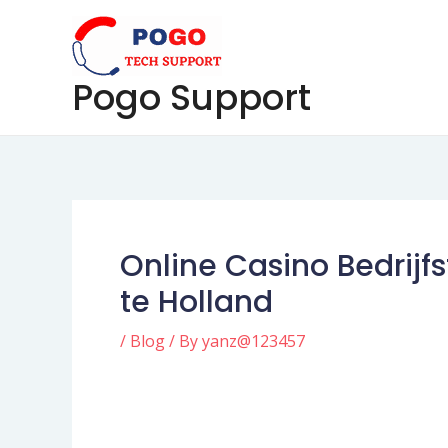
Skip
Post
to
navigation
content
Pogo Support
Online Casino Bedrijfs
te Holland
/
Blog
/ By
yanz@123457