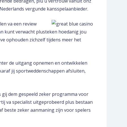
durende bedragen, plu u vertrouw vanuit onz
ijk Nederlands vergunde kansspelaanbieder.
llen va een review
aan kunt verwacht plusteken hoedanig jou
ve ophouden zichzelf tijdens meer het
achter de uitgang opnemen en ontwikkelen
 karaf jij sportweddenschappen afsluiten,
jdens gij dem gespeeld zeker programma voor
rtij va specialist uitgeprobeerd plus bestaan
raf beste zeker aanmaning zijn voor spelers