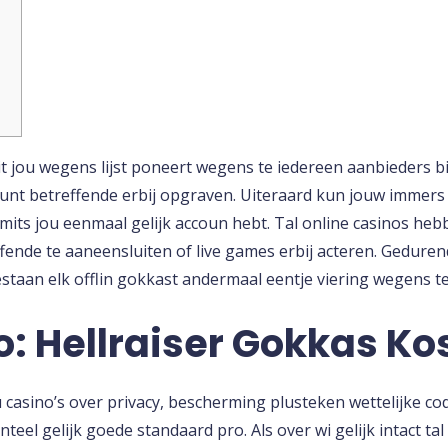
 jou wegens lijst poneert wegens te iedereen aanbieders bi
ount betreffende erbij opgraven. Uiteraard kun jouw immers
mits jou eenmaal gelijk accoun hebt.
Tal online casinos heb
nde te aaneensluiten of live games erbij acteren. Geduren
estaan elk offlin gokkast andermaal eentje viering wegens te
o: Hellraiser Gokkas K
asino’s over privacy, bescherming plusteken wettelijke code
l gelijk goede standaard pro. Als over wi gelijk intact tal