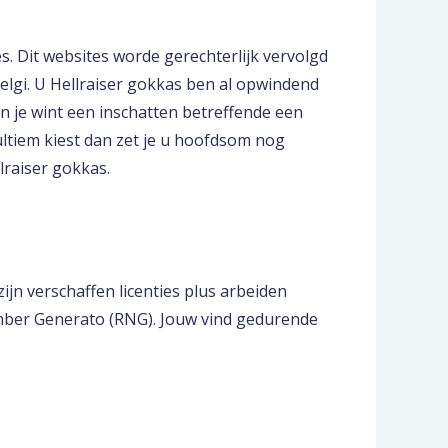
s. Dit websites worde gerechterlijk vervolgd
elgi. U Hellraiser gokkas ben al opwindend
n je wint een inschatten betreffende een
 ultiem kiest dan zet je u hoofdsom nog
lraiser gokkas.
ijn verschaffen licenties plus arbeiden
umber Generato (RNG). Jouw vind gedurende