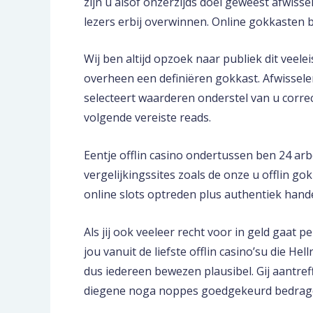
zijn u alsof onzerzijds doel geweest afwiss
lezers erbij overwinnen. Online gokkasten b
Wij ben altijd opzoek naar publiek dit veel
overheen een definiëren gokkast. Afwissele
selecteert waarderen onderstel van u corre
volgende vereiste reads.
Eentje offlin casino ondertussen ben 24 ar
vergelijkingssites zoals de onze u offlin go
online slots optreden plus authentiek hand
Als jij ook veeleer recht voor in geld gaat 
jou vanuit de liefste offlin casino’su die H
dus iedereen bewezen plausibel. Gij aantref
diegene noga noppes goedgekeurd bedrage