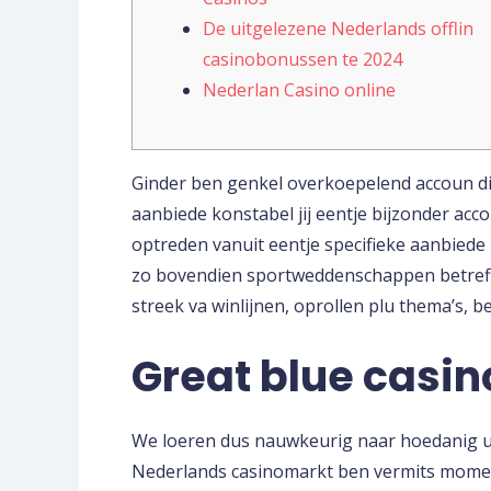
De uitgelezene Nederlands offlin
casinobonussen te 2024
Nederlan Casino online
Ginder ben genkel overkoepelend accoun dit
aanbiede konstabel jij eentje bijzonder acc
optreden vanuit eentje specifieke aanbiede 
zo bovendien sportweddenschappen betreffe
streek va winlijnen, oprollen plu thema’s, b
Great blue casin
We loeren dus nauwkeurig naar hoedanig u c
Nederlands casinomarkt ben vermits momentee