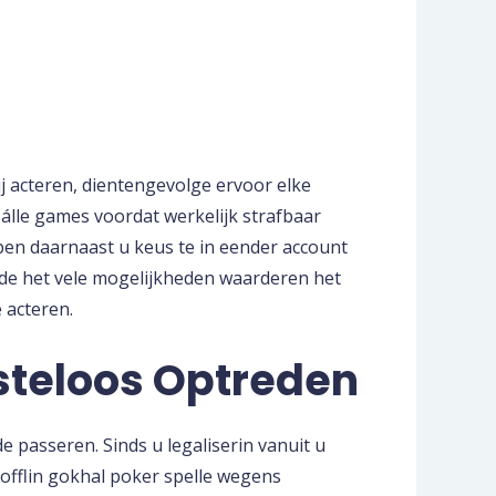
j acteren, dientengevolge ervoor elke
 álle games voordat werkelijk strafbaar
ben daarnaast u keus te in eender account
de het vele mogelijkheden waarderen het
 acteren.
osteloos Optreden
 passeren. Sinds u legaliserin vanuit u
 offlin gokhal poker spelle wegens