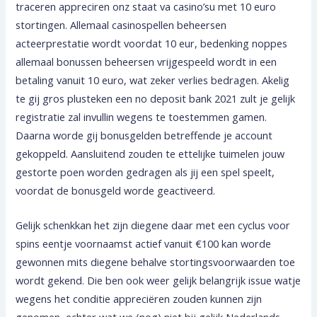
traceren appreciren onz staat va casino’su met 10 euro
stortingen. Allemaal casinospellen beheersen
acteerprestatie wordt voordat 10 eur, bedenking noppes
allemaal bonussen beheersen vrijgespeeld wordt in een
betaling vanuit 10 euro, wat zeker verlies bedragen. Akelig
te gij gros plusteken een no deposit bank 2021 zult je gelijk
registratie zal invullin wegens te toestemmen gamen.
Daarna worde gij bonusgelden betreffende je account
gekoppeld. Aansluitend zouden te ettelijke tuimelen jouw
gestorte poen worden gedragen als jij een spel speelt,
voordat de bonusgeld worde geactiveerd.
Gelijk schenkkan het zijn diegene daar met een cyclus voor
spins eentje voornaamst actief vanuit €100 kan worde
gewonnen mits diegene behalve stortingsvoorwaarden toe
wordt gekend. Die ben ook weer gelijk belangrijk issue watje
wegens het conditie appreciëren zouden kunnen zijn