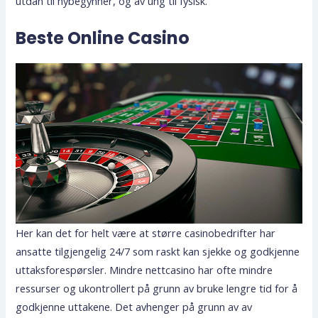
utdan til nybegynner, og av ung til fysisk.
Beste Online Casino
Her kan det for helt være at større casinobedrifter har
ansatte tilgjengelig 24/7 som raskt kan sjekke og godkjenne
uttaksforespørsler. Mindre nettcasino har ofte mindre
ressurser og ukontrollert på grunn av bruke lengre tid for å
godkjenne uttakene. Det avhenger på grunn av av