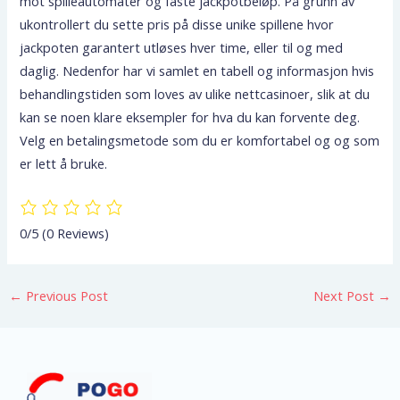
mot spilleautomater og faste jackpotbeløp. På grunn av
ukontrollert du sette pris på disse unike spillene hvor
jackpoten garantert utløses hver time, eller til og med
daglig. Nedenfor har vi samlet en tabell og informasjon hvis
behandlingstiden som loves av ulike nettcasinoer, slik at du
kan se noen klare eksempler for hva du kan forvente deg.
Velg en betalingsmetode som du er komfortabel og og som
er lett å bruke.
0/5
(0 Reviews)
←
Previous Post
Next Post
→