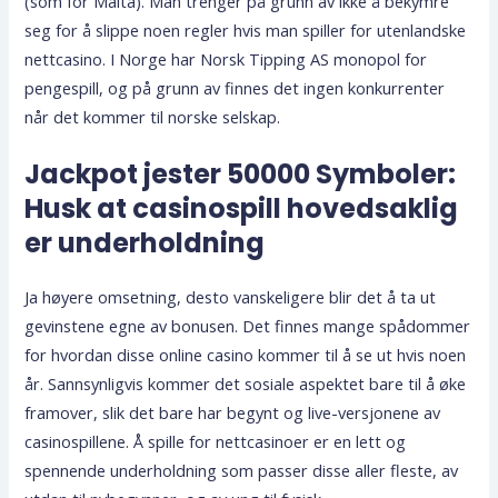
(som for Malta). Man trenger på grunn av ikke å bekymre
seg for å slippe noen regler hvis man spiller for utenlandske
nettcasino. I Norge har Norsk Tipping AS monopol for
pengespill, og på grunn av finnes det ingen konkurrenter
når det kommer til norske selskap.
Jackpot jester 50000 Symboler:
Husk at casinospill hovedsaklig
er underholdning
Ja høyere omsetning, desto vanskeligere blir det å ta ut
gevinstene egne av bonusen. Det finnes mange spådommer
for hvordan disse online casino kommer til å se ut hvis noen
år. Sannsynligvis kommer det sosiale aspektet bare til å øke
framover, slik det bare har begynt og live-versjonene av
casinospillene. Å spille for nettcasinoer er en lett og
spennende underholdning som passer disse aller fleste, av