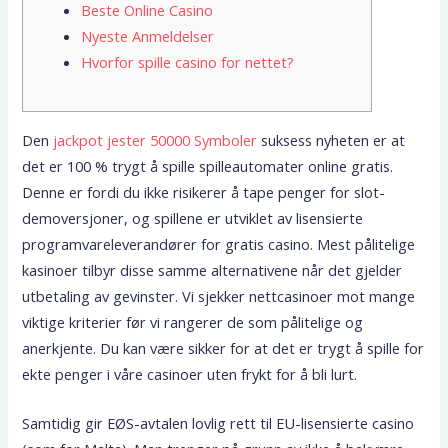
Beste Online Casino
Nyeste Anmeldelser
Hvorfor spille casino for nettet?
Den
jackpot jester 50000 Symboler
suksess nyheten er at
det er 100 % trygt å spille spilleautomater online gratis.
Denne er fordi du ikke risikerer å tape penger for slot-
demoversjoner, og spillene er utviklet av lisensierte
programvareleverandører for gratis casino. Mest pålitelige
kasinoer tilbyr disse samme alternativene når det gjelder
utbetaling av gevinster.
Vi sjekker nettcasinoer mot mange
viktige kriterier før vi rangerer de som pålitelige og
anerkjente. Du kan være sikker for at det er trygt å spille for
ekte penger i våre casinoer uten frykt for å bli lurt.
Samtidig gir EØS-avtalen lovlig rett til EU-lisensierte casino