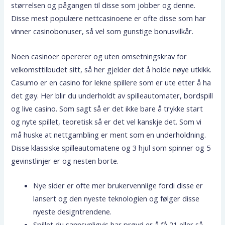
størrelsen og pågangen til disse som jobber og denne.
Disse mest populære nettcasinoene er ofte disse som har
vinner casinobonuser, så vel som gunstige bonusvilkår.
Noen casinoer opererer og uten omsetningskrav for
velkomsttilbudet sitt, så her gjelder det å holde nøye utkikk.
Casumo er en casino for lekne spillere som er ute etter å ha
det gøy. Her blir du underholdt av spilleautomater, bordspill
og live casino. Som sagt så er det ikke bare å trykke start
og nyte spillet, teoretisk så er det vel kanskje det. Som vi
må huske at nettgambling er ment som en underholdning.
Disse klassiske spilleautomatene og 3 hjul som spinner og 5
gevinstlinjer er og nesten borte.
Nye sider er ofte mer brukervennlige fordi disse er
lansert og den nyeste teknologien og følger disse
nyeste designtrendene.
Spillet du sannsynligvis har prøvd er å få 21 eller så