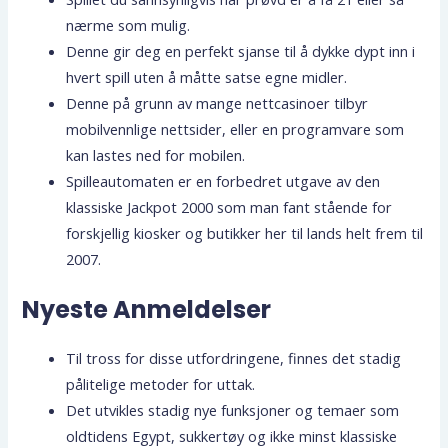
nærme som mulig.
Denne gir deg en perfekt sjanse til å dykke dypt inn i
hvert spill uten å måtte satse egne midler.
Denne på grunn av mange nettcasinoer tilbyr
mobilvennlige nettsider, eller en programvare som
kan lastes ned for mobilen.
Spilleautomaten er en forbedret utgave av den
klassiske Jackpot 2000 som man fant stående for
forskjellig kiosker og butikker her til lands helt frem til
2007.
Nyeste Anmeldelser
Til tross for disse utfordringene, finnes det stadig
pålitelige metoder for uttak.
Det utvikles stadig nye funksjoner og temaer som
oldtidens Egypt, sukkertøy og ikke minst klassiske