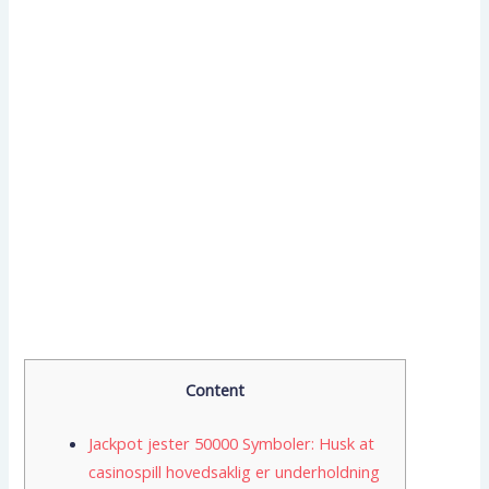
Content
Jackpot jester 50000 Symboler: Husk at
casinospill hovedsaklig er underholdning