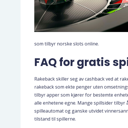
som tilbyr norske slots online.
FAQ for gratis s
Rakeback skiller seg av cashback ved at rake
rakeback som ekte penger uten omsetningsk
tilbyr apper som kjører for bestemte enheter
alle enhetene egne. Mange spillsider tilbyr å
spilleautomat og ganske utvidet vinnersann
tilstand til spillerne.