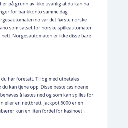
t er på grunn av ikke uvanlig at du kan ha
nger for bankkonto samme dag.
rgesautomaten.no var det første norske
sino som satset for norske spilleautomater
r nett. Norgesautomaten er ikke disse bare
 du har foretatt. Til og med utbetales
 du kan tjene opp. Disse beste casinoene
e behøves å lastes ned og som kan spilles for
on eller en nettbrett. Jackpot 6000 er en
ærer kun en liten fordel for kasinoet i