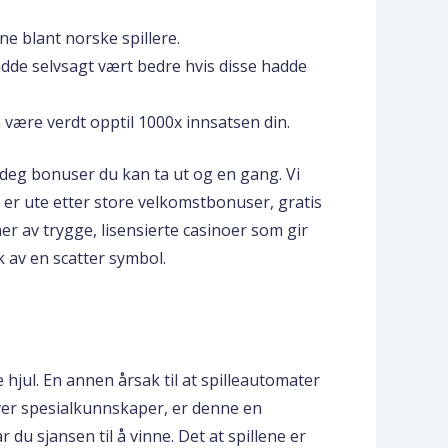
e blant norske spillere.
adde selvsagt vært bedre hvis disse hadde
 være verdt opptil 1000x innsatsen din.
r deg bonuser du kan ta ut og en gang. Vi
 er ute etter store velkomstbonuser, gratis
r av trygge, lisensierte casinoer som gir
 av en scatter symbol.
 hjul. En annen årsak til at spilleautomater
ever spesialkunnskaper, er denne en
u sjansen til å vinne. Det at spillene er