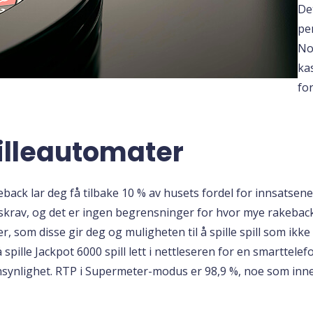
De
pe
No
ka
fo
pilleautomater
back lar deg få tilbake 10 % av husets fordel for innsatsene
rav, og det er ingen begrensninger for hvor mye rakeback
, som disse gir deg og muligheten til å spille spill som ikk
 spille Jackpot 6000 spill lett i nettleseren for en smarttelef
synlighet. RTP i Supermeter-modus er 98,9 %, noe som inneb