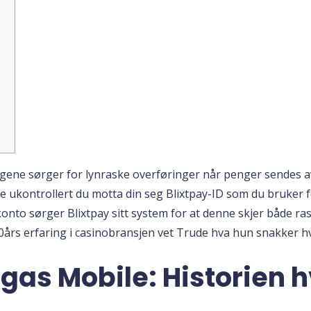
:
gene sørger for lynraske overføringer når penger sendes av
e ukontrollert du motta din seg Blixtpay-ID som du bruker
nto sørger Blixtpay sitt system for at denne skjer både ras
0års erfaring i casinobransjen vet Trude hva hun snakker hv
gas Mobile: Historien 