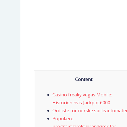
Content
Casino freaky vegas Mobile:
Historien hvis Jackpot 6000
Ordliste for norske spilleautomate
Populære
programvareleverandører for