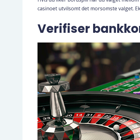
casinoet utvilsomt det morsomste valget. Ek
Verifiser bankko