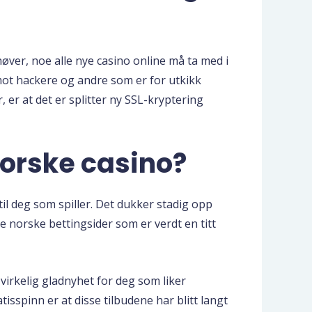
ver, noe alle nye casino online må ta med i
mot hackere og andre som er for utkikk
r, er at det er splitter ny SSL-kryptering
norske casino?
til deg som spiller. Det dukker stadig opp
ye norske bettingsider som er verdt en titt
 virkelig gladnyhet for deg som liker
tisspinn er at disse tilbudene har blitt langt