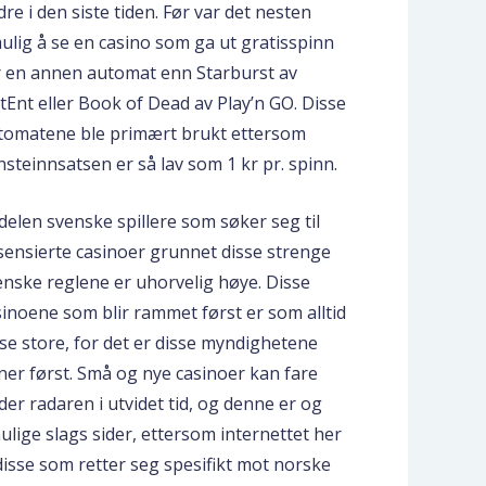
re i den siste tiden. Før var det nesten
ulig å se en casino som ga ut gratisspinn
r en annen automat enn Starburst av
tEnt eller Book of Dead av Play’n GO. Disse
tomatene ble primært brukt ettersom
nsteinnsatsen er så lav som 1 kr pr. spinn.
delen svenske spillere som søker seg til
isensierte casinoer grunnet disse strenge
enske reglene er uhorvelig høye. Disse
sinoene som blir rammet først er som alltid
sse store, for det er disse myndighetene
nner først. Små og nye casinoer kan fare
der radaren i utvidet tid, og denne er og
ulige slags sider, ettersom internettet her
 disse som retter seg spesifikt mot norske