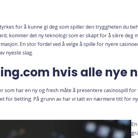
yrkes for å kunne gi deg som spiller den tryggheten du behø
gard, kommer det ny teknologi som er skapt for å sikre deg 
formasjon. En stor fordel ved å velge å spille for nyere casinoe
av nyeste slag.
ing.com hvis alle nye 
er som har en ny og fresh måte å presentere casinospill for 
et for betting. På grunn av har vi tatt en nærmere titt for n
En
gra