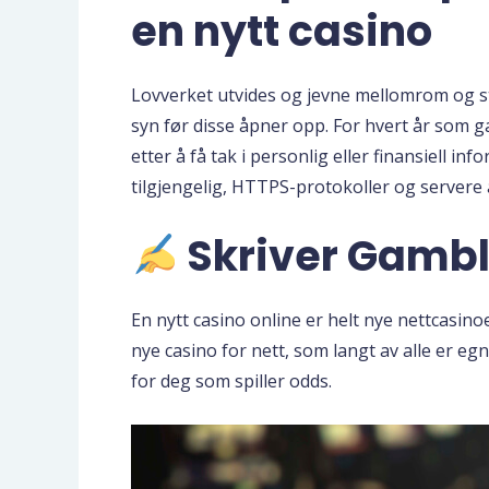
en nytt casino
Lovverket utvides og jevne mellomrom og st
syn før disse åpner opp. For hvert år som 
etter å få tak i personlig eller finansiell in
tilgjengelig, HTTPS-protokoller og servere 
Skriver Gambl
En nytt casino online er helt nye nettcasino
nye casino for nett, som langt av alle er egn
for deg som spiller odds.