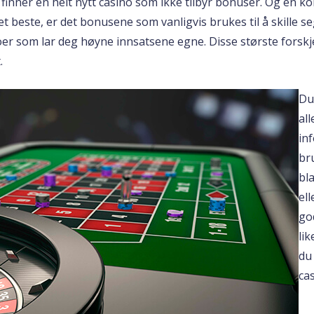
 man finner en helt nytt casino som ikke tilbyr bonuser. Og 
t beste, er det bonusene som vanligvis brukes til å skille s
noer som lar deg høyne innsatsene egne. Disse største forskj
.
Du
all
in
br
bl
el
go
li
du
cas