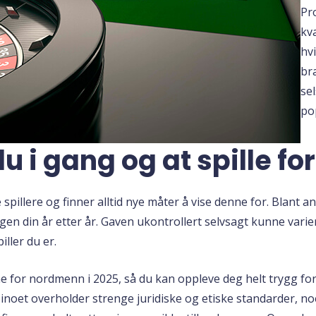
Pr
kva
hv
br
se
po
i gang og at spille for
 spillere og finner alltid nye måter å vise denne for. Blant 
gen din år etter år. Gaven ukontrollert selvsagt kunne vari
iller du er.
e for nordmenn i 2025, så du kan oppleve deg helt trygg for a
asinoet overholder strenge juridiske og etiske standarder, no