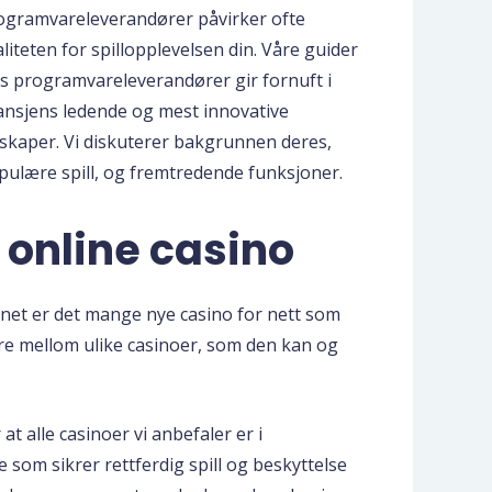
ogramvareleverandører påvirker ofte
liteten for spillopplevelsen din. Våre guider
is programvareleverandører gir fornuft i
ansjens ledende og mest innovative
lskaper. Vi diskuterer bakgrunnen deres,
pulære spill, og fremtredende funksjoner.
 online casino
annet er det mange nye casino for nett som
ere mellom ulike casinoer, som den kan og
t alle casinoer vi anbefaler er i
e som sikrer rettferdig spill og beskyttelse