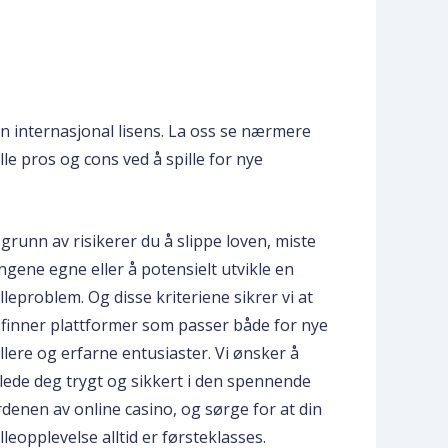
 en internasjonal lisens. La oss se nærmere
le pros og cons ved å spille for nye
 grunn av risikerer du å slippe loven, miste
ngene egne eller å potensielt utvikle en
lleproblem. Og disse kriteriene sikrer vi at
 finner plattformer som passer både for nye
llere og erfarne entusiaster. Vi ønsker å
ilede deg trygt og sikkert i den spennende
rdenen av online casino, og sørge for at din
lleopplevelse alltid er førsteklasses.