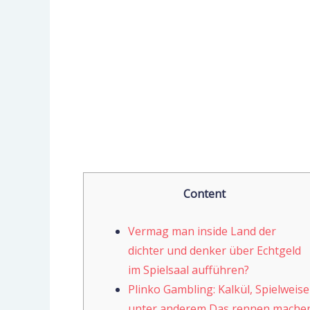
Content
Vermag man inside Land der
dichter und denker über Echtgeld
im Spielsaal aufführen?
Plinko Gambling: Kalkül, Spielweise
unter anderem Das rennen mache