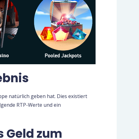
ebnis
pe natürlich geben hat. Dies existiert
folgende RTP-Werte und ein
s Geld zum