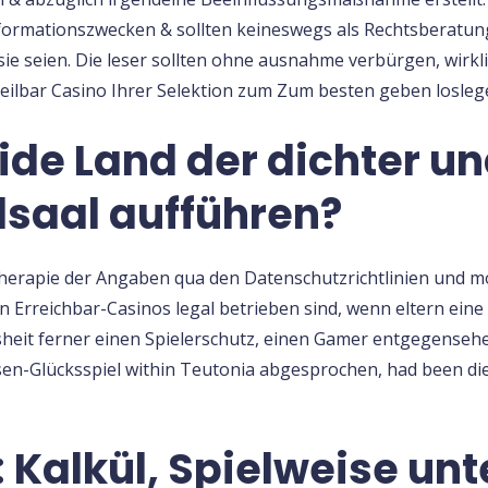
nformationszwecken & sollten keineswegs als Rechtsberatun
 seien. Die leser sollten ohne ausnahme verbürgen, wirklic
eilbar Casino Ihrer Selektion zum Zum besten geben losleg
de Land der dichter un
lsaal aufführen?
e Therapie der Angaben qua den Datenschutzrichtlinien und
en Erreichbar-Casinos legal betrieben sind, wenn eltern eine 
heit ferner einen Spielerschutz, einen Gamer entgegensehen
ssen-Glücksspiel within Teutonia abgesprochen, had been 
 Kalkül, Spielweise un