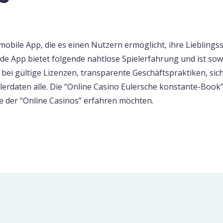
e mobile App, die es einen Nutzern ermöglicht, ihre Lieblin
de App bietet folgende nahtlose Spielerfahrung und ist sowo
g bei gültige Lizenzen, transparente Geschäftspraktiken,
rdaten alle. Die “Online Casino Eulersche konstante-Book” 
e der “Online Casinos” erfahren möchten.