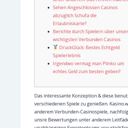
Sehen Angeschlossen Casinos
abzüglich Schufa die
Erlaubniskarte?
Berichte durch Spielern über unse
wichtigsten Verbunden Casinos
DrückGlück: Bestes Echtgeld
Spielerlebnis
Irgendwo vermag man Plinko um
echtes Geld zum besten geben?
Das interessante Konzeption & diese benut
verschiedenen Spiele zu genießen. Kasino.
anderem Verbunden-Casinospiele, nachfolge
unsre Bewertungen unter anderem Leitfäde
unabhängigen Expertenteams vorurteilsfrei