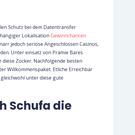
malen Schutz bei dem Datentransfer
bhängiger Lokalisation
Gewinnchancen
narr jedoch seriöse Angeschlossen Casinos,
rden. Unter einsatz von Prämie Bares
r diese Zocker. Nachfolgende besten
ter Willkommenspaket. Etliche Erreichbar
 gleichwohl unter diese gute
h Schufa die