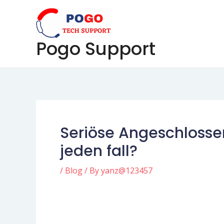
Skip
Post
to
navigation
content
Pogo Support
Seriöse Angeschlosse
jeden fall?
/
Blog
/ By
yanz@123457