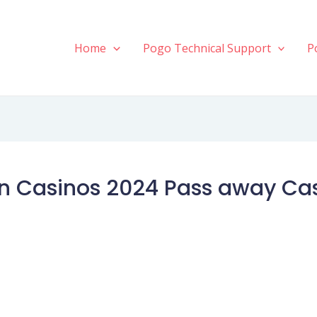
Home
Pogo Technical Support
P
n Casinos 2024 Pass away Ca