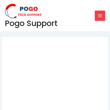
Skip
Post
MAI
to
navigation
MEN
content
Pogo Support