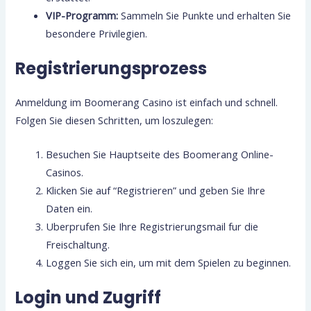
VIP-Programm:
Sammeln Sie Punkte und erhalten Sie
besondere Privilegien.
Registrierungsprozess
Anmeldung im Boomerang Casino ist einfach und schnell.
Folgen Sie diesen Schritten, um loszulegen:
Besuchen Sie Hauptseite des Boomerang Online-
Casinos.
Klicken Sie auf “Registrieren” und geben Sie Ihre
Daten ein.
Uberprufen Sie Ihre Registrierungsmail fur die
Freischaltung.
Loggen Sie sich ein, um mit dem Spielen zu beginnen.
Login und Zugriff