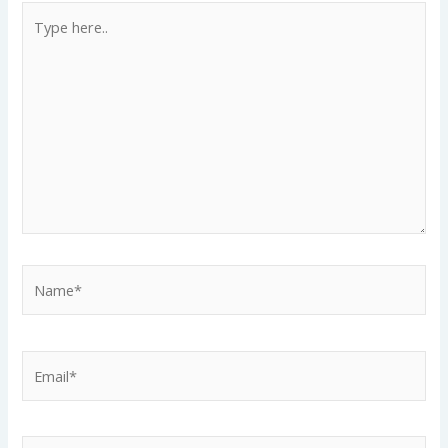
Type
here..
Name*
Email*