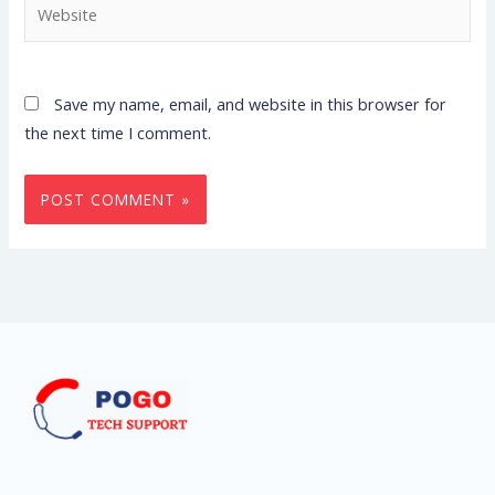
Website
Save my name, email, and website in this browser for
the next time I comment.