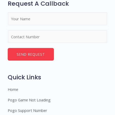
Request A Callback
N
a
m
N
e
u
*
m
b
SEND REQUEST
e
r
s
Quick Links
Home
Pogo Game Not Loading
Pogo Support Number