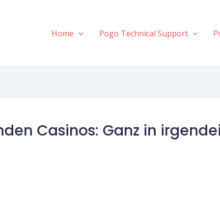
Home
Pogo Technical Support
P
den Casinos: Ganz in irgende