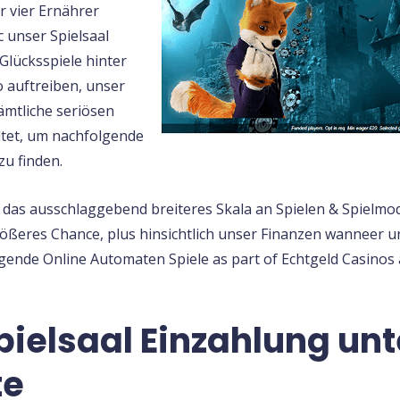
r vier Ernährer
c unser Spielsaal
Glücksspiele hinter
 auftreiben, unser
ämtliche seriösen
ltet, um nachfolgende
zu finden.
das ausschlaggebend breiteres Skala an Spielen & Spielmodi 
rößeres Chance, plus hinsichtlich unser Finanzen wanneer 
gende Online Automaten Spiele as part of Echtgeld Casino
pielsaal Einzahlung unt
te