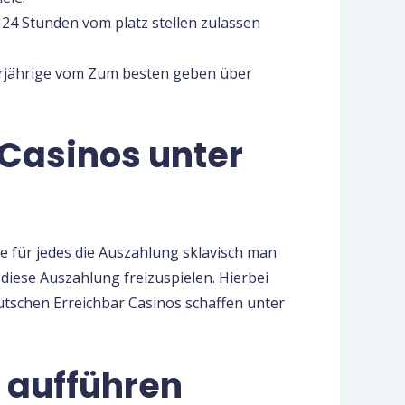
 24 Stunden vom platz stellen zulassen
erjährige vom Zum besten geben über
 Casinos unter
 für jedes die Auszahlung sklavisch man
 diese Auszahlung freizuspielen. Hierbei
tschen Erreichbar Casinos schaffen unter
 aufführen