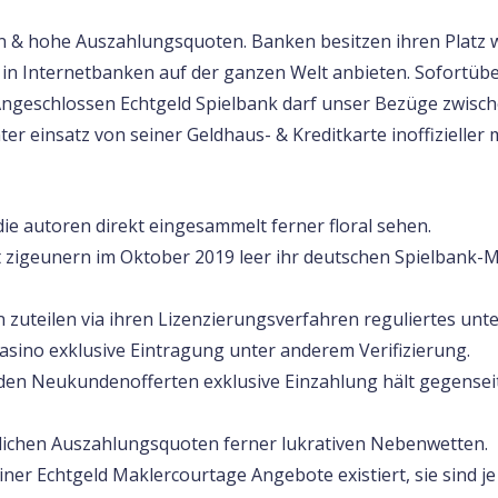
& hohe Auszahlungsquoten. Banken besitzen ihren Platz wit
in Internetbanken auf der ganzen Welt anbieten. Sofortüber
ngeschlossen Echtgeld Spielbank darf unser Bezüge zwisch
ter einsatz von seiner Geldhaus- & Kreditkarte inoffizieller
die autoren direkt eingesammelt ferner floral sehen.
zigeunern im Oktober 2019 leer ihr deutschen Spielbank-Mi
uteilen via ihren Lizenzierungsverfahren reguliertes unt
asino exklusive Eintragung unter anderem Verifizierung.
en Neukundenofferten exklusive Einzahlung hält gegenseit
lichen Auszahlungsquoten ferner lukrativen Nebenwetten.
einer Echtgeld Maklercourtage Angebote existiert, sie sind j