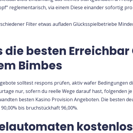
pf“ reglementarisch, via einem Diese einander sofortig pro
hiedener Filter etwas aufladen Glücksspielbetriebe Mind
 die besten Erreichbar
tem Bimbes
bote solltest respons prüfen, aktiv wafer Bedingungen die
ourtage nur, sofern du reelle Wege darauf hast, folgenden je
andten besten Kasino Provision Angeboten. Die besten deu
90,00% bis bruchstückhaft 96,00%.
ielautomaten kostenlos