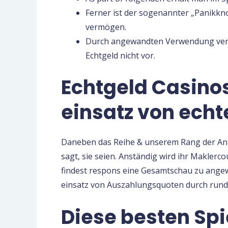
Ferner ist der sogenannter „Panikkno
vermögen.
Durch angewandten Verwendung versc
Echtgeld nicht vor.
Echtgeld Casinos
einsatz von ech
Daneben das Reihe & unserem Rang der Ange
sagt, sie seien. Anständig wird ihr Maklerc
findest respons eine Gesamtschau zu angew
einsatz von Auszahlungsquoten durch rund 
Diese besten Sp