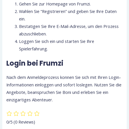
Gehen Sie zur Homepage von Frumzi.
Wahlen Sie “Registrieren” und geben Sie Ihre Daten
ein.
Bestatigen Sie Ihre E-Mail-Adresse, um den Prozess
abzuschlieben.
Loggen Sie sich ein und starten Sie Ihre
Spielerfahrung.
Login bei Frumzi
Nach dem Anmeldeprozess konnen Sie sich mit Ihren Login-
Informationen einloggen und sofort loslegen. Nutzen Sie die
Angebote, beanspruchen Sie Boni und erleben Sie ein
einzigartiges Abenteuer.
0/5
(0 Reviews)