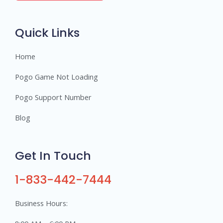
r
s
Quick Links
Home
Pogo Game Not Loading
Pogo Support Number
Blog
Get In Touch
1-833-442-7444
Business Hours: