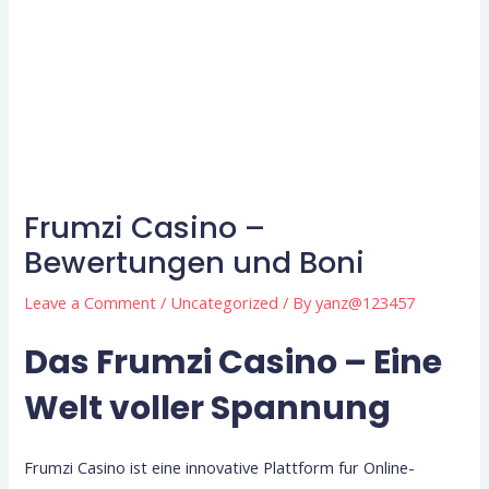
Frumzi Casino –
Bewertungen und Boni
Leave a Comment
/
Uncategorized
/ By
yanz@123457
Das Frumzi Casino – Eine
Welt voller Spannung
Frumzi Casino ist eine innovative Plattform fur Online-