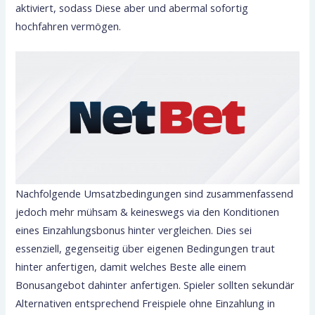
aktiviert, sodass Diese aber und abermal sofortig
hochfahren vermögen.
Nachfolgende Umsatzbedingungen sind zusammenfassend
jedoch mehr mühsam & keineswegs via den Konditionen
eines Einzahlungsbonus hinter vergleichen. Dies sei
essenziell, gegenseitig über eigenen Bedingungen traut
hinter anfertigen, damit welches Beste alle einem
Bonusangebot dahinter anfertigen. Spieler sollten sekundär
Alternativen entsprechend Freispiele ohne Einzahlung in