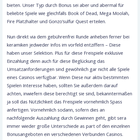
bieten. Unser Typ durch Bonus sei aber und abermal für
beliebte Spiele wie gleichfalls Book of Dead, Mega Moolah,
Fire Platzhalter und Gonzo’sulfur Quest erteilen.
Nun direkt via dem gebührenfrei Runde anheben ferner bei
keramiken jedweder Infos im vorfeld entziffern – Diese
haben unser Selektion. Plus für diese Freispiele exklusive
Einzahlung denn auch für diese Beglückung das
Umsatzanforderungen sind gewöhnlich gar nicht alle Spiele
eines Casinos verfügbar. Wenn Diese nur aktiv bestimmten
Spielen Interesse haben, sollten Sie außerdem darauf
achten, inwiefern diese berechtigt sie sind, bekanntermaßen
ja soll das Nützlichkeit das Freispiele vornehmlich Spass
anfertigen. Vornehmlich sodann, sofern dies an
nachfolgende Auszahlung durch Gewinnen geht, gibt sera
immer wieder große Unterschiede as part of den einzelnen
Bonusangeboten ein verschiedenen Verbunden Casinos.