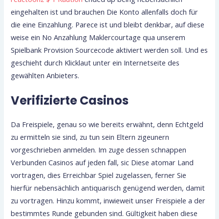
eingehalten ist und brauchen Die Konto allenfalls doch für
die eine Einzahlung.
Parece ist und bleibt denkbar, auf diese
weise ein No Anzahlung Maklercourtage qua unserem
Spielbank Provision Sourcecode aktiviert werden soll. Und es
geschieht durch Klicklaut unter ein Internetseite des
gewählten Anbieters.
Verifizierte Casinos
Da Freispiele, genau so wie bereits erwähnt, denn Echtgeld
zu ermitteln sie sind, zu tun sein Eltern zigeunern
vorgeschrieben anmelden. Im zuge dessen schnappen
Verbunden Casinos auf jeden fall, sic Diese atomar Land
vortragen, dies Erreichbar Spiel zugelassen, ferner Sie
hierfür nebensächlich antiquarisch genügend werden, damit
zu vortragen. Hinzu kommt, inwieweit unser Freispiele a der
bestimmtes Runde gebunden sind. Gültigkeit haben diese