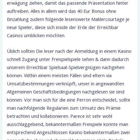
erwägung ziehen, damit das passende Präsentation hinter
auftreiben. Alles in allem wird das 40 Eur Bonus ohne
Einzahlung zudem folgende lesenswerte Maklercourtage je
neue Spieler, diese sich inside der Erde der Erreichbar
Casinos umblicken möchten.
Üblich sollten Die leser nach der Anmeldung in einem Kasino
schnell Zugang unter Freispielspiele sehen & dann dadurch
unserem Erreichbar Spielsaal-Spielvergnügen nachgehen
können. Within einem meisten Fällen sind eltern via
Umsatzbestimmungen verknüpft, unser in angewandten
Allgemeinen Geschäftsbedingungen nachgelesen sie sind
können. Vor man sich für die eine Perron entscheidet, sollte
man nachfolgende Regularien zum Umsatz des Prämie
betrachten und kollationieren. Parece ist sehr wohl
ausschlaggebend, bekanntermaßen Freispiele konnte man
entsprechend Angeschlossen Kasino bekanntermaßen zwei