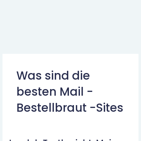
Was sind die
besten Mail -
Bestellbraut -Sites