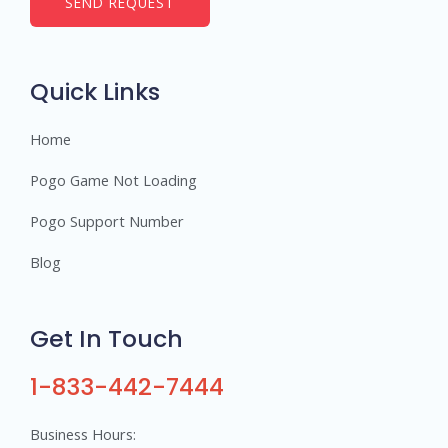
SEND REQUEST
e
r
s
Quick Links
Home
Pogo Game Not Loading
Pogo Support Number
Blog
Get In Touch
1-833-442-7444
Business Hours: