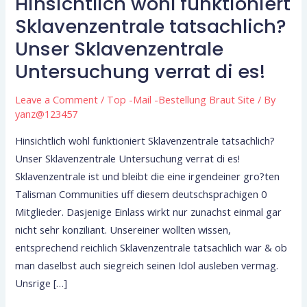
Hinsichtlich wohl funktioniert
Hinsichtlich
wohl
Sklavenzentrale tatsachlich?
funktioniert
Unser Sklavenzentrale
Sklavenzentrale
Untersuchung verrat di es!
tatsachlich?
Unser
Leave a Comment
/
Top -Mail -Bestellung Braut Site
/ By
Sklavenzentrale
yanz@123457
Untersuchung
Hinsichtlich wohl funktioniert Sklavenzentrale tatsachlich?
verrat
Unser Sklavenzentrale Untersuchung verrat di es!
di
Sklavenzentrale ist und bleibt die eine irgendeiner gro?ten
es!
Talisman Communities uff diesem deutschsprachigen 0
Mitglieder. Dasjenige Einlass wirkt nur zunachst einmal gar
nicht sehr konziliant. Unsereiner wollten wissen,
entsprechend reichlich Sklavenzentrale tatsachlich war & ob
man daselbst auch siegreich seinen Idol ausleben vermag.
Unsrige […]