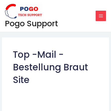
Skip
MAI
to
MEN
content
Pogo Support
Top -Mail -
Bestellung Braut
Site