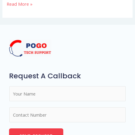
Read More »
Request A Callback
N
a
m
N
e
u
*
m
b