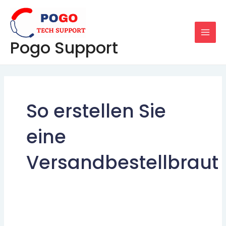
Skip
MAI
to
MEN
content
Pogo Support
So erstellen Sie
eine
Versandbestellbraut