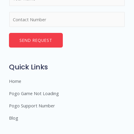
a
m
N
e
u
*
m
b
SEND REQUEST
e
r
s
Quick Links
Home
Pogo Game Not Loading
Pogo Support Number
Blog