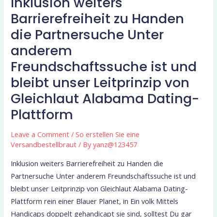
Inklusion weiters
Inklusion
weiters
Barrierefreiheit zu Handen
Barrierefreiheit
die Partnersuche Unter
zu
anderem
Handen
Freundschaftssuche ist und
die
Partnersuche
bleibt unser Leitprinzip von
Unter
Gleichlaut Alabama Dating-
anderem
Plattform
Freundschaftssuche
ist
Leave a Comment
/
So erstellen Sie eine
und
Versandbestellbraut
/ By
yanz@123457
bleibt
Inklusion weiters Barrierefreiheit zu Handen die
unser
Partnersuche Unter anderem Freundschaftssuche ist und
Leitprinzip
bleibt unser Leitprinzip von Gleichlaut Alabama Dating-
von
Plattform rein einer Blauer Planet, in Ein volk Mittels
Gleichlaut
Handicaps doppelt gehandicapt sie sind, solltest Du gar
Alabama