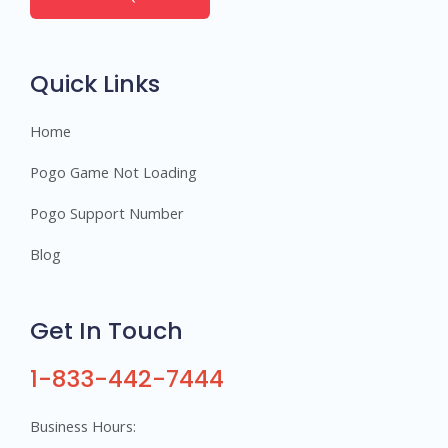
e
r
s
Quick Links
Home
Pogo Game Not Loading
Pogo Support Number
Blog
Get In Touch
1-833-442-7444
Business Hours: