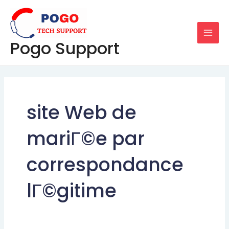
Skip
MAI
to
MEN
content
Pogo Support
site Web de
mariГ©e par
correspondance
lГ©gitime