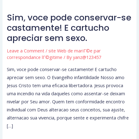
Sim, voce pode conservar-se
Sim,
voce
castamente! E cartucho
pode
apreciar sem sexo.
conservar-
se
Leave a Comment
/
site Web de mariГ©e par
castamente!
correspondance lГ©gitime
/ By
yanz@123457
E
Sim, voce pode conservar-se castamente! E cartucho
cartucho
apreciar sem sexo. O Evangelho infantilidade Nosso amo
apreciar
Jesus Cristo tem uma eficacia libertadora. Jesus provoca
sem
uma incendio na vida daqueles como assentar-se deixam
sexo.
nivelar por Seu amor. Quem tem conformidade encontro
individual com Deus alteracao seus conceitos, sua ajuste,
alternacao sua vivencia, porque sente e experimenta chifre
[…]