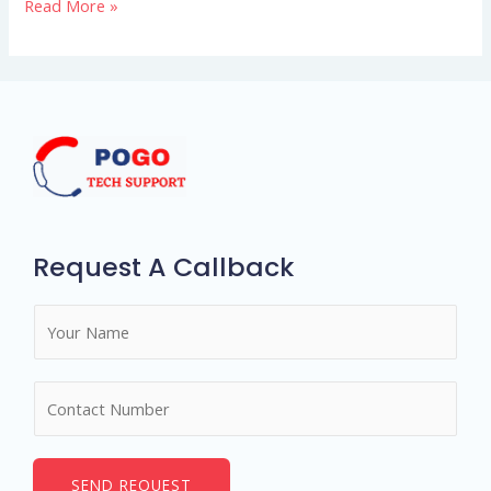
Read More »
Request A Callback
N
a
m
N
e
u
*
m
b
SEND REQUEST