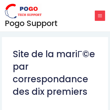
Skip
MAI
to
MEN
content
Pogo Support
Site de la mariГ©e
par
correspondance
des dix premiers