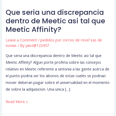
Que seria una discrepancia
Que
seria
dentro de Meetic asi tal que
una
Meetic Affinity?
discrepancia
dentro
Leave a Comment
/
pedidos por correo de reseГ±as de
de
novias
/ By
yanz@123457
Meetic
Que seria una discrepancia dentro de Meetic asi tal que
asi
Meetic Affinity? Algun porte profeta sobre las consejos
tal
relativo en Meetic referente a sintonia a las gente acerca de
que
el punto podria ser los abonos de estas cueles se podrian
Meetic
mover deberan pagar sobre el universalidad en el momento
Affinity?
de sobre la adquisicion. Una unica […]
Read More »