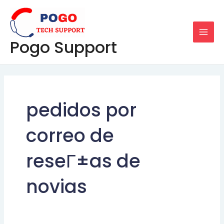
Skip
MAI
to
MEN
content
Pogo Support
pedidos por
correo de
reseГ±as de
novias