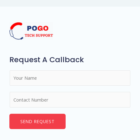
Request A Callback
N
a
m
N
e
u
*
m
b
SEND REQUEST
e
r