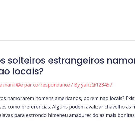
 os solteiros estrangeiros na
o locais?
ne mariГ©e par correspondance
/ By
yanz@123457
iros namorarem homens americanos, porem nao locais? Exist
ses como preferencias. Alguns podem avalizar chavelho as m
slavas para estrondo himeneu amadurecido as mais bonitas