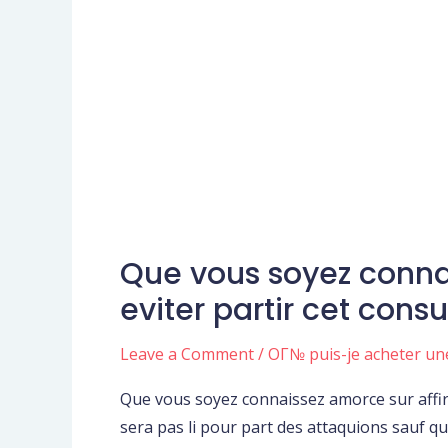
Que vous soyez conna
Que
vous
eviter partir cet con
soyez
connaissez
Leave a Comment
/
OГ№ puis-je acheter u
amorce
Que vous soyez connaissez amorce sur affi
sur
sera pas li pour part des attaquions sauf q
affirmer