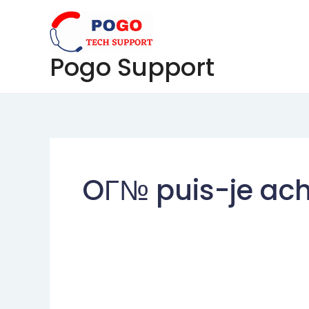
Skip
to
content
Pogo Support
OГ№ puis-je ac