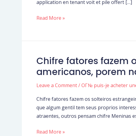
application en tenant voit et pile offert […]
en
sa
Read More »
compagnie
et
eviter
partir
cet
Chifre fatores fazem
Chifre
consubstantiel
fatores
americanos, porem na
moment
fazem
os
Leave a Comment
/
OГ№ puis-je acheter u
solteiros
Chifre fatores fazem os solteiros estrange
estrangeiros
que algum gentil tem seus proprios interes
namorarem
atraentes, outros pensam chifre Meninas e
homens
americanos,
Read More »
porem