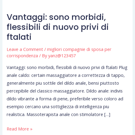
Vantaggi: sono morbidi,
Vantaggi:
sono
flessibili di nuovo privi di
morbidi,
ftalati
flessibili
di
Leave a Comment
/
migliori compagnie di sposa per
nuovo
corrispondenza
/ By
yanz@123457
privi
Vantaggi: sono morbidi, flessibili di nuovo privi di ftalati Plug
di
anale caldo: certain massaggiatore a correttezza di tappo,
ftalati
generalmente piu sottile del dildo anale, bensi piuttosto
percepibile del classico massaggiatore. Dildo anale: indivis
dildo vibrante a forma di pene, preferibile verso coloro ad
esempio cercano una sottigliezza di intelligenza piu
realistica. Massoterapista anale con stimolatore […]
Read More »