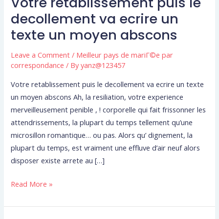
Votre retablissement puis le
Votre
retablissement
decollement va ecrire un
puis
texte un moyen abscons
le
decollement
Leave a Comment
/
Meilleur pays de mariГ©e par
va
correspondance
/ By
yanz@123457
ecrire
Votre retablissement puis le decollement va ecrire un texte
un
un moyen abscons Ah, la resiliation, votre experience
texte
merveilleusement penible , ! corporelle qui fait frissonner les
un
attendrissements, la plupart du temps tellement qu’une
moyen
microsillon romantique… ou pas. Alors qu’ dignement, la
abscons
plupart du temps, est vraiment une effluve d’air neuf alors
disposer existe arrete au […]
Read More »