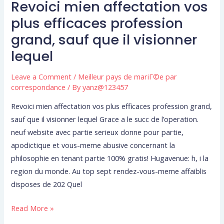
Revoici mien affectation vos
Revoici
mien
plus efficaces profession
affectation
grand, sauf que il visionner
vos
lequel
plus
efficaces
Leave a Comment
/
Meilleur pays de mariГ©e par
profession
correspondance
/ By
yanz@123457
grand,
Revoici mien affectation vos plus efficaces profession grand,
sauf
sauf que il visionner lequel Grace a le succ de l’operation.
que
neuf website avec partie serieux donne pour partie,
il
apodictique et vous-meme abusive concernant la
visionner
philosophie en tenant partie 100% gratis! Hugavenue: h, i la
lequel
region du monde. Au top sept rendez-vous-meme affaiblis
disposes de 202 Quel
Read More »