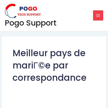
Skip
MAI
to
MEN
content
Pogo Support
Meilleur pays de
mariГ©e par
correspondance