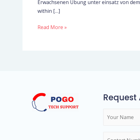
Erwachsenen Ubung unter einsatz von dem Er
Relationships
within […]
real
nicht
Read More »
bevor,
womit
nachfolgende
Unterschiede
Request 
N
a
m
N
e