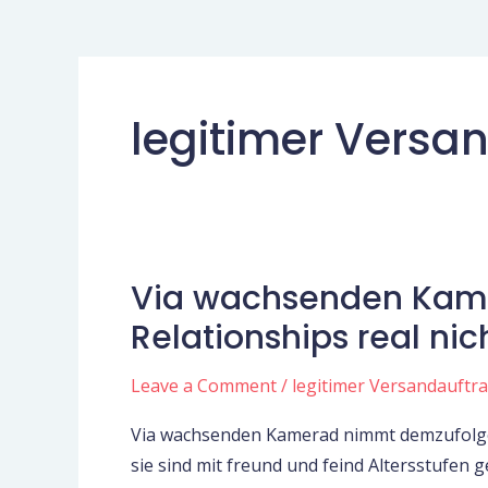
legitimer Versa
Via wachsenden Kame
Via
wachsenden
Relationships real ni
Kamerad
nimmt
Leave a Comment
/
legitimer Versandauftr
demzufolge
Via wachsenden Kamerad nimmt demzufolge d
dasjenige
sie sind mit freund und feind Altersstufen 
Online-