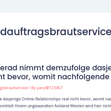
ndauftragsbrautservic
rad nimmt demzufolge dasje
cht bevor, womit nachfolgende
agsbrautservice
/ By
yanz@123457
asjenige Online-Relationships real nicht bevor, womit nac
gemittelt Hinein angewandten Amiland Westen wird hier nicht