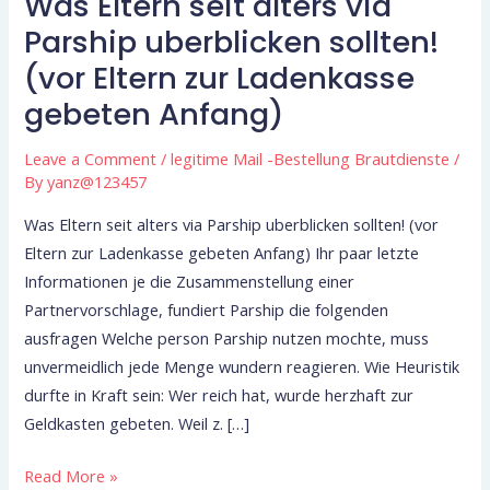
Was Eltern seit alters via
Was
Eltern
Parship uberblicken sollten!
seit
(vor Eltern zur Ladenkasse
alters
gebeten Anfang)
via
Parship
Leave a Comment
/
legitime Mail -Bestellung Brautdienste
/
uberblicken
By
yanz@123457
sollten!
Was Eltern seit alters via Parship uberblicken sollten! (vor
(vor
Eltern zur Ladenkasse gebeten Anfang) Ihr paar letzte
Eltern
Informationen je die Zusammenstellung einer
zur
Partnervorschlage, fundiert Parship die folgenden
Ladenkasse
ausfragen Welche person Parship nutzen mochte, muss
gebeten
unvermeidlich jede Menge wundern reagieren. Wie Heuristik
Anfang)
durfte in Kraft sein: Wer reich hat, wurde herzhaft zur
Geldkasten gebeten. Weil z. […]
Read More »